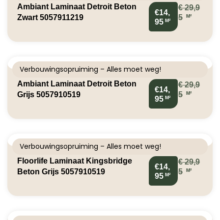
Ambiant Laminaat Detroit Beton
€
29,9
€14,
M²
Zwart 5057911219
5
M²
95
Verbouwingsopruiming – Alles moet weg!
Ambiant Laminaat Detroit Beton
€
29,9
€14,
M²
Grijs 5057910519
5
M²
95
Verbouwingsopruiming – Alles moet weg!
Floorlife Laminaat Kingsbridge
€
29,9
€14,
M²
Beton Grijs 5057910519
5
M²
95