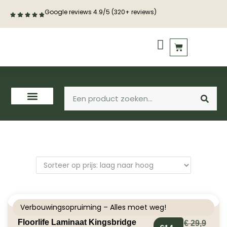
Google reviews 4.9/5 (320+ reviews)
PVC vloeren
Houten vloeren
Verbouwingsopruiming – Alles moet weg!
Floorlife Laminaat Kingsbridge
€
29,9