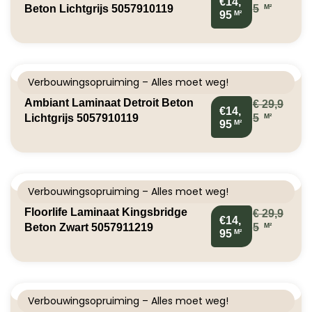
€14,
M²
Beton Lichtgrijs 5057910119
5
M²
95
Verbouwingsopruiming – Alles moet weg!
Ambiant Laminaat Detroit Beton
€
29,9
€14,
M²
Lichtgrijs 5057910119
5
M²
95
Verbouwingsopruiming – Alles moet weg!
Floorlife Laminaat Kingsbridge
€
29,9
€14,
M²
Beton Zwart 5057911219
5
M²
95
Verbouwingsopruiming – Alles moet weg!