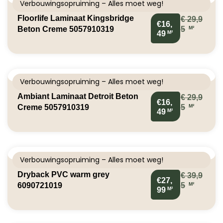
Verbouwingsopruiming – Alles moet weg!
Floorlife Laminaat Kingsbridge
€
29,9
€16,
M²
Beton Creme 5057910319
5
M²
49
Verbouwingsopruiming – Alles moet weg!
Ambiant Laminaat Detroit Beton
€
29,9
€16,
M²
Creme 5057910319
5
M²
49
Verbouwingsopruiming – Alles moet weg!
Dryback PVC warm grey
€
39,9
€27,
M²
6090721019
5
M²
99