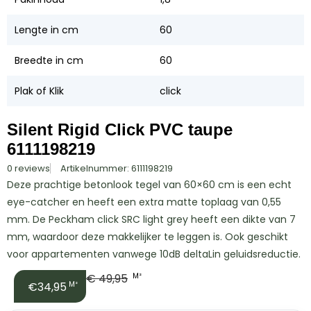
Lengte in cm
60
Breedte in cm
60
Plak of Klik
click
Silent Rigid Click PVC taupe
6111198219
0 reviews
Artikelnummer: 6111198219
Deze prachtige betonlook tegel van 60×60 cm is een echt
eye-catcher en heeft een extra matte toplaag van 0,55
mm. De Peckham click SRC light grey heeft een dikte van 7
mm, waardoor deze makkelijker te leggen is. Ook geschikt
voor appartementen vanwege 10dB deltaLin geluidsreductie.
€
49,95
M²
€34,95
M²