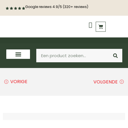
Google reviews 4.9/5 (320+ reviews)
PVC vloeren
Houten vloeren
VORIGE
VOLGENDE