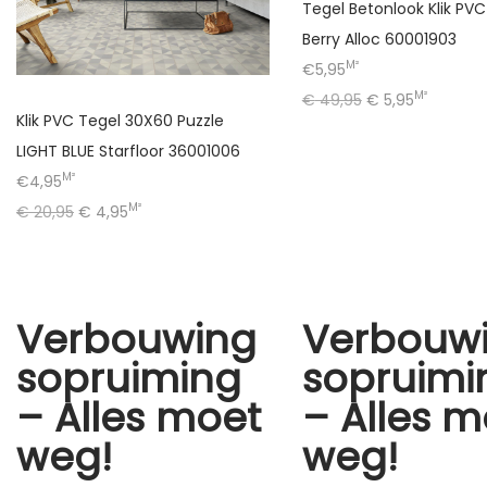
Tegel Betonlook Klik PVC
Berry Alloc 60001903
M²
€5,95
M²
€
49,95
€
5,95
Klik PVC Tegel 30X60 Puzzle
LIGHT BLUE Starfloor 36001006
M²
€4,95
M²
€
20,95
€
4,95
Verbouwing
Verbouw
sopruiming
sopruimi
– Alles moet
– Alles m
weg!
weg!