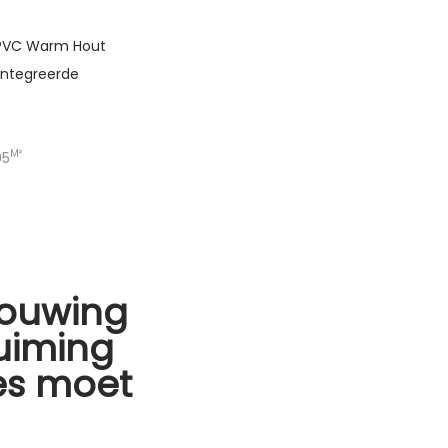
 PVC Warm Hout
ïntegreerde
M²
95
ouwing
uiming
les moet