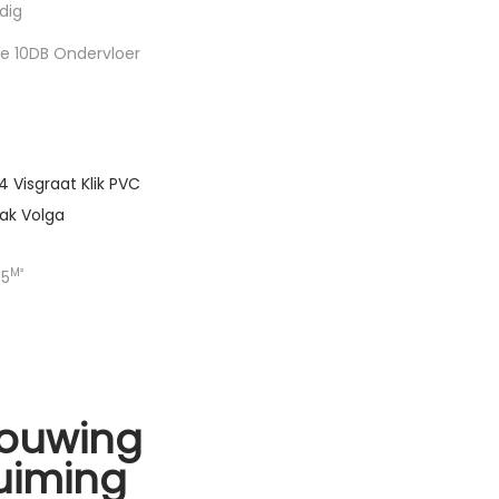
dig
e 10DB Ondervloer
 Visgraat Klik PVC
Oak Volga
M²
95
ouwing
uiming