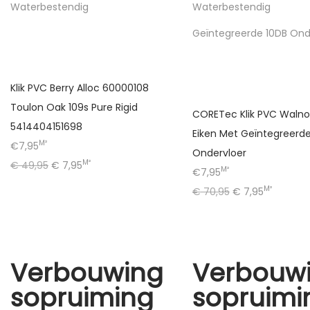
Waterbestendig
Waterbestendig
Geïntegreerde 10DB Ond
Klik PVC Berry Alloc 60000108
Toulon Oak 109s Pure Rigid
CORETec Klik PVC Walno
5414404151698
Eiken Met Geïntegreerd
M²
€7,95
Ondervloer
M²
€
49,95
€
7,95
M²
€7,95
M²
€
70,95
€
7,95
Verbouwing
Verbouw
sopruiming
sopruimi