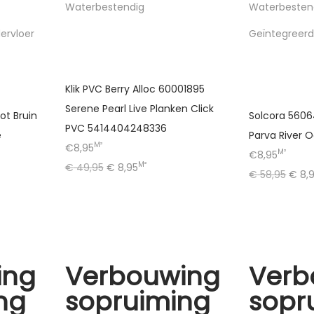
Waterbestendig
Waterbesten
ervloer
Geïntegreerd
Klik PVC Berry Alloc 60001895
Serene Pearl Live Planken Click
ot Bruin
Solcora 56064
PVC 5414404248336
e
Parva River 
M²
€8,95
M²
€8,95
M²
€
49,95
€
8,95
€
58,95
€
8,
ing
Verbouwing
Verb
ng
sopruiming
sopr