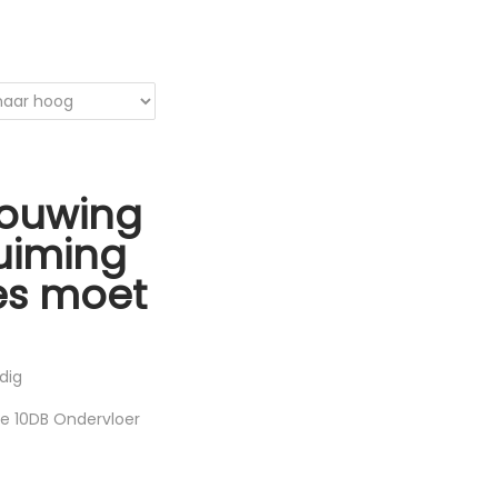
ouwing
uiming
les moet
dig
e 10DB Ondervloer