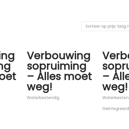
ing
Verbouwing
Verb
ng
sopruiming
sopr
oet
– Alles moet
– Al
weg!
weg!
Waterbestendig
Waterbesten
Geïntegreerd