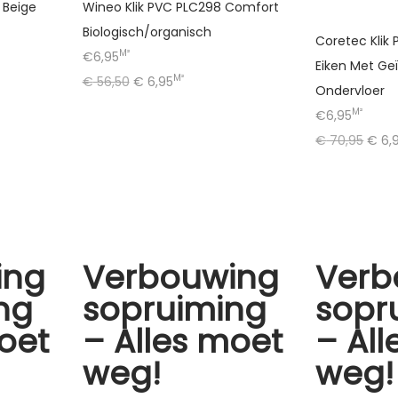
 Beige
Wineo Klik PVC PLC298 Comfort
Biologisch/organisch
Coretec Klik
M²
€6,95
Eiken Met Ge
M²
€
56,50
€
6,95
Ondervloer
M²
€6,95
€
70,95
€
6,
ing
Verbouwing
Verb
ng
sopruiming
sopr
oet
– Alles moet
– Al
weg!
weg!