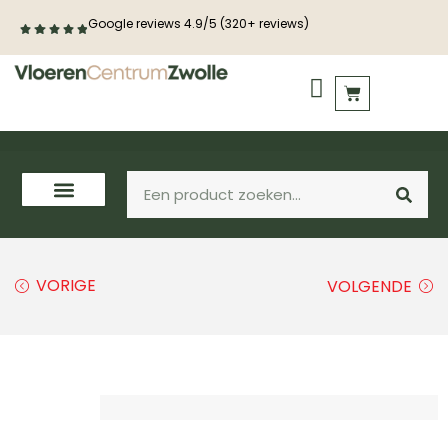
Google reviews 4.9/5 (320+ reviews)
PVC vloeren
Houten vloeren
VORIGE
VOLGENDE