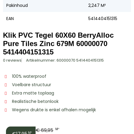
Pakinhoud
2,247 M²
EAN
5414404151315
Klik PVC Tegel 60X60 BerryAlloc
Pure Tiles Zinc 679M 60000070
5414404151315
0 reviews
Artikelnummer: 60000070 5414404151315
100% waterproof
Voelbare structuur
Extra matte toplaag
Realistische betonlook
Wegens drukte is enkel afhalen mogelijk
€
69,95
M²
€17,95
M²