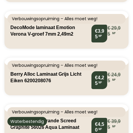
Verbouwingsopruiming – Alles moet weg!
DecoMode laminaat Emotion
€
29,9
€3,9
M²
Verona V-groef 7mm 2,49m2
5
M²
5
Verbouwingsopruiming – Alles moet weg!
Berry Alloc Laminaat Grijs Licht
€
24,9
€4,2
M²
Eiken 6200208076
5
M²
5
Verbouwingsopruiming – Alles moet weg!
Classen Visio Grande Screed
Waterbestendig
€
39,9
€4,5
M²
Graphite 56026 Aqua Laminaat
5
M²
0