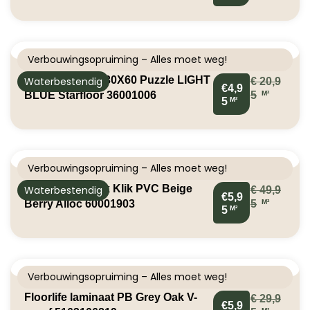
Verbouwingsopruiming – Alles moet weg!
Klik PVC Tegel 30X60 Puzzle LIGHT
Waterbestendig
€
20,9
€4,9
M²
BLUE Starfloor 36001006
5
M²
5
Verbouwingsopruiming – Alles moet weg!
Tegel Betonlook Klik PVC Beige
Waterbestendig
€
49,9
€5,9
M²
Berry Alloc 60001903
5
M²
5
Verbouwingsopruiming – Alles moet weg!
Floorlife laminaat PB Grey Oak V-
€
29,9
€5,9