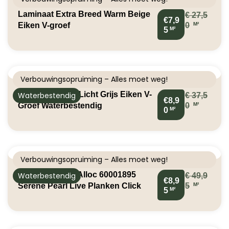
Laminaat Extra Breed Warm Beige
€
27,5
€7,9
M²
Eiken V-groef
0
M²
5
Verbouwingsopruiming – Alles moet weg!
Aqua Laminaat Licht Grijs Eiken V-
Waterbestendig
€
37,5
€8,9
M²
Groef Waterbestendig
0
M²
0
Verbouwingsopruiming – Alles moet weg!
Klik PVC Berry Alloc 60001895
Waterbestendig
€
49,9
€8,9
M²
Serene Pearl Live Planken Click
5
M²
5
PVC 5414404248336