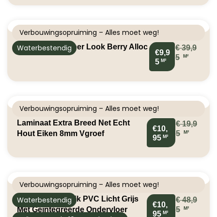
Verbouwingsopruiming – Alles moet weg!
Klik PVC Gietvloer Look Berry Alloc
Waterbestendig
€
39,9
€9,9
M²
5
M²
5
Verbouwingsopruiming – Alles moet weg!
Laminaat Extra Breed Net Echt
€
19,9
€10,
M²
Hout Eiken 8mm Vgroef
5
M²
95
Verbouwingsopruiming – Alles moet weg!
2in1 Visgraat Klik PVC Licht Grijs
Waterbestendig
€
48,9
€10,
M²
Met Geïntegreerde Ondervloer
5
M²
95