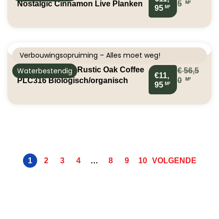
M²
Nostalgic Cinnamon Live Planken
5
M²
95
5414404248381
Verbouwingsopruiming – Alles moet weg!
Wineo Klik PVC Rustic Oak Coffee
Waterbestendig
€
56,5
€11,
M²
PLC316 Biologisch/organisch
0
M²
95
1
2
3
4
…
8
9
10
VOLGENDE