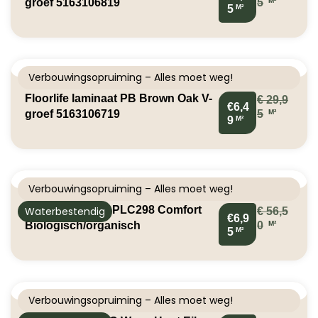
M²
groef 5163106819
5
M²
5
Verbouwingsopruiming – Alles moet weg!
Floorlife laminaat PB Brown Oak V-
€
29,9
€6,4
M²
groef 5163106719
5
M²
9
Verbouwingsopruiming – Alles moet weg!
Wineo Klik PVC PLC298 Comfort
Waterbestendig
€
56,5
€6,9
M²
Biologisch/organisch
0
M²
5
Verbouwingsopruiming – Alles moet weg!