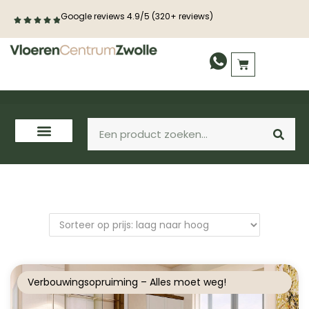
Google reviews 4.9/5 (320+ reviews)
PVC vloeren
Houten vloeren
Verbouwingsopruiming – Alles moet weg!