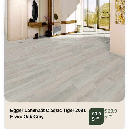
Egger Laminaat Classic Tiger 2081
€
29,9
€3,9
M²
Elvira Oak Grey
5
M²
5