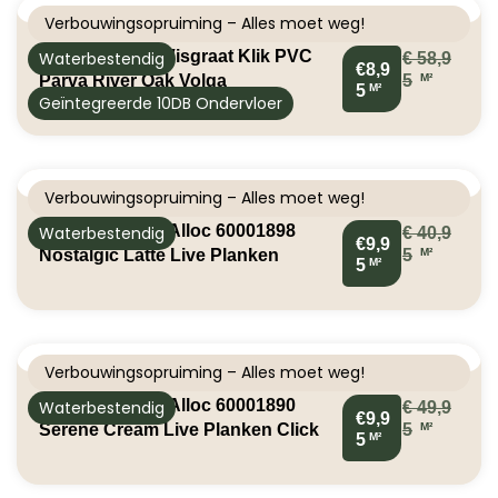
Verbouwingsopruiming – Alles moet weg!
Solcora 56064 Visgraat Klik PVC
Waterbestendig
€
58,9
€8,9
M²
Parva River Oak Volga
5
M²
5
Geïntegreerde 10DB Ondervloer
Verbouwingsopruiming – Alles moet weg!
Klik PVC Berry Alloc 60001898
Waterbestendig
€
40,9
€9,9
M²
Nostalgic Latte Live Planken
5
M²
5
5414404248367
Verbouwingsopruiming – Alles moet weg!
Klik PVC Berry Alloc 60001890
Waterbestendig
€
49,9
€9,9
M²
Serene Cream Live Planken Click
5
M²
5
pvc 5414404248282