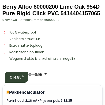
Berry Alloc 60000200 Lime Oak 954D
Pure Rigid Click PVC 5414404157065
0 reviews
Artikelnummer: 60000200
100% waterproof
Voelbare structuur
Extra matte toplaag
Realistische houtlook
Wegens drukte is enkel afhalen mogelijk
€
49,95
M²
€14,95
M²
Pakkencalculator
Pakinhoud:
• Prijs per pak:
2.16 m²
€
32,35