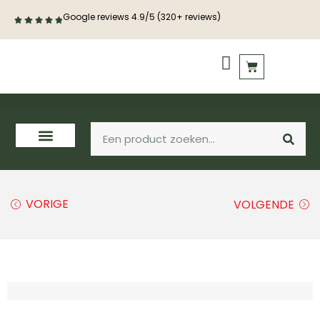
Google reviews 4.9/5 (320+ reviews)
PVC vloeren
Houten vloeren
VORIGE
VOLGENDE