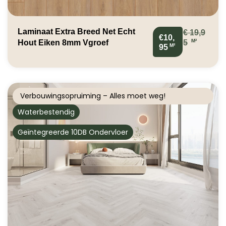
Laminaat Extra Breed Net Echt
€
19,9
€10,
M²
Hout Eiken 8mm Vgroef
5
M²
95
Verbouwingsopruiming – Alles moet weg!
Waterbestendig
Geïntegreerde 10DB Ondervloer