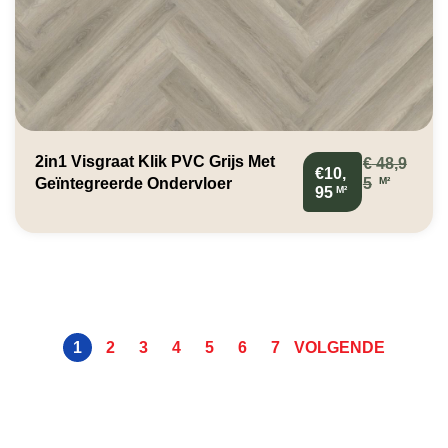
2in1 Visgraat Klik PVC Grijs Met
€
48,9
€10,
M²
Geïntegreerde Ondervloer
5
M²
95
1
2
3
4
5
6
7
VOLGENDE