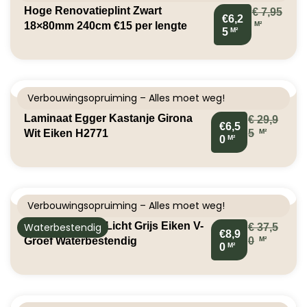
Hoge Renovatieplint Zwart
€
7,95
€6,2
M²
18×80mm 240cm €15 per lengte
M²
5
Verbouwingsopruiming – Alles moet weg!
Laminaat Egger Kastanje Girona
€
29,9
€6,5
M²
Wit Eiken H2771
5
M²
0
Verbouwingsopruiming – Alles moet weg!
Aqua Laminaat Licht Grijs Eiken V-
Waterbestendig
€
37,5
€8,9
M²
Groef Waterbestendig
0
M²
0