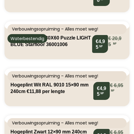
6
Verbouwingsopruiming – Alles moet weg!
Klik PVC Tegel 30X60 Puzzle LIGHT
Waterbestendig
€
20,9
€4,9
M²
BLUE Starfloor 36001006
5
M²
5
Verbouwingsopruiming – Alles moet weg!
Hogeplint Wit RAL 9010 15×90 mm
€
6,95
€4,9
M²
240cm €11,88 per lengte
M²
5
Verbouwingsopruiming – Alles moet weg!
Hogeplint Zwart 12×90 mm 240cm
€
6,95