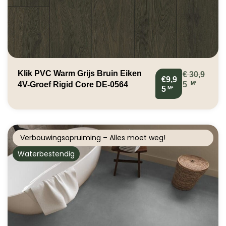
Klik PVC Warm Grijs Bruin Eiken
€
30,9
€9,9
M²
4V-Groef Rigid Core DE-0564
5
M²
5
Verbouwingsopruiming – Alles moet weg!
Waterbestendig