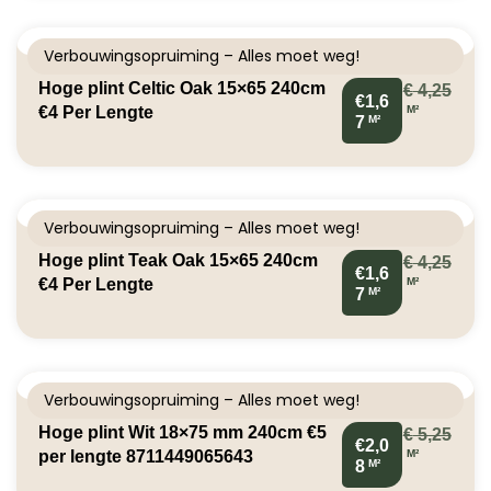
Verbouwingsopruiming – Alles moet weg!
Hoge plint Celtic Oak 15×65 240cm
€
4,25
€1,6
M²
€4 Per Lengte
M²
7
Verbouwingsopruiming – Alles moet weg!
Hoge plint Teak Oak 15×65 240cm
€
4,25
€1,6
M²
€4 Per Lengte
M²
7
Verbouwingsopruiming – Alles moet weg!
Hoge plint Wit 18×75 mm 240cm €5
€
5,25
€2,0
M²
per lengte 8711449065643
M²
8