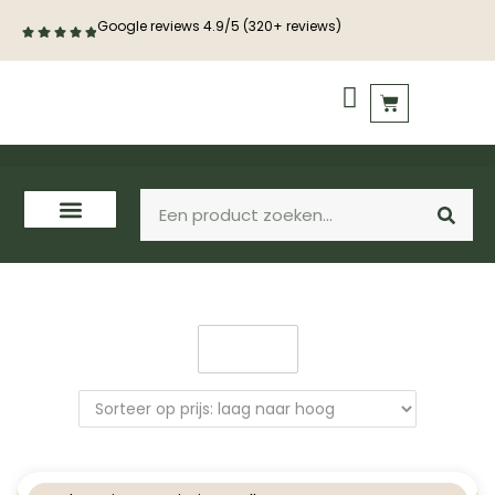
Google reviews 4.9/5 (320+ reviews)
PVC vloeren
Houten vloeren
Filter