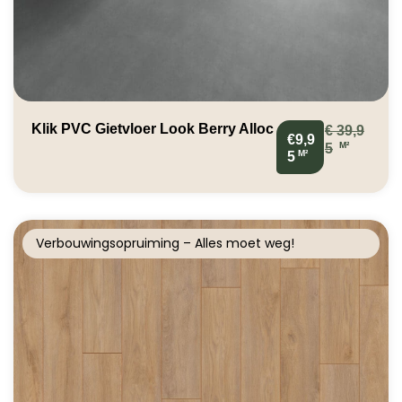
Klik PVC Gietvloer Look Berry Alloc
€
39,9
€9,9
M²
5
M²
5
Verbouwingsopruiming – Alles moet weg!