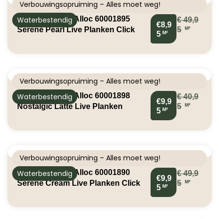
Verbouwingsopruiming – Alles moet weg!
Klik PVC Berry Alloc 60001895
Waterbestendig
€
49,9
€8,9
M²
Serene Pearl Live Planken Click
5
M²
5
PVC 5414404248336
Verbouwingsopruiming – Alles moet weg!
Klik PVC Berry Alloc 60001898
Waterbestendig
€
40,9
€9,9
M²
Nostalgic Latte Live Planken
5
M²
5
5414404248367
Verbouwingsopruiming – Alles moet weg!
Klik PVC Berry Alloc 60001890
Waterbestendig
€
49,9
€9,9
M²
Serene Cream Live Planken Click
5
M²
5
pvc 5414404248282