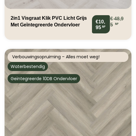
2in1 Visgraat Klik PVC Licht Grijs
€
48,9
€10,
M²
Met Geïntegreerde Ondervloer
5
M²
95
Verbouwingsopruiming – Alles moet weg!
Waterbestendig
Geïntegreerde 10DB Ondervloer