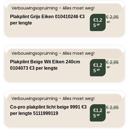
Verbouwingsopruiming – Alles moet weg!
Plakplint Grijs Eiken 010410246 €3
€
2,95
€1,2
M²
per lengte
M²
5
Verbouwingsopruiming – Alles moet weg!
Plakplint Beige Wit Eiken 240cm
€
2,95
€1,2
M²
0104073 €3 per lengte
M²
5
Verbouwingsopruiming – Alles moet weg!
Co-pro plakplint licht beige 9991 €3
€
2,95
€1,2
M²
per lengte 5111999119
M²
5