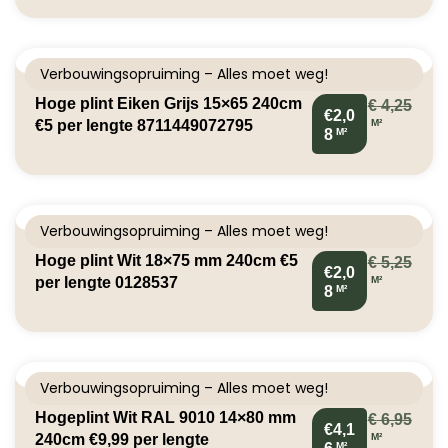
Verbouwingsopruiming – Alles moet weg!
Hoge plint Eiken Grijs 15×65 240cm
€
4,25
€2,0
M²
€5 per lengte 8711449072795
M²
8
Verbouwingsopruiming – Alles moet weg!
Hoge plint Wit 18×75 mm 240cm €5
€
5,25
€2,0
M²
per lengte 0128537
M²
8
Verbouwingsopruiming – Alles moet weg!
Hogeplint Wit RAL 9010 14×80 mm
€
6,95
€4,1
M²
240cm €9,99 per lengte
M²