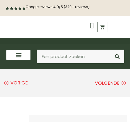
Google reviews 4.9/5 (320+ reviews)
PVC vloeren
Houten vloeren
VORIGE
VOLGENDE