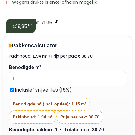
Wegens drukte is enkel afhalen mogelijk
€
71,95
M²
€19,95
M²
Pakkencalculator
Pakinhoud:
• Prijs per pak:
1.94 m²
€
38,70
Benodigde m²
Inclusief snijverlies (15%)
Benodigde m² (incl. opties):
1.15 m²
Pakinhoud:
1.94 m²
Prijs per pak:
38.70
Benodigde pakken: 1 • Totale prijs: 38.70