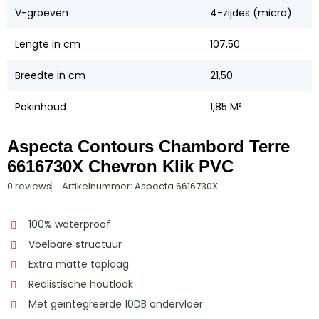
V-groeven
4-zijdes (micro)
Lengte in cm
107,50
Breedte in cm
21,50
Pakinhoud
1,85 M²
Aspecta Contours Chambord Terre
6616730X Chevron Klik PVC
0 reviews
Artikelnummer: Aspecta 6616730X
100% waterproof
Voelbare structuur
Extra matte toplaag
Realistische houtlook
Met geïntegreerde 10DB ondervloer