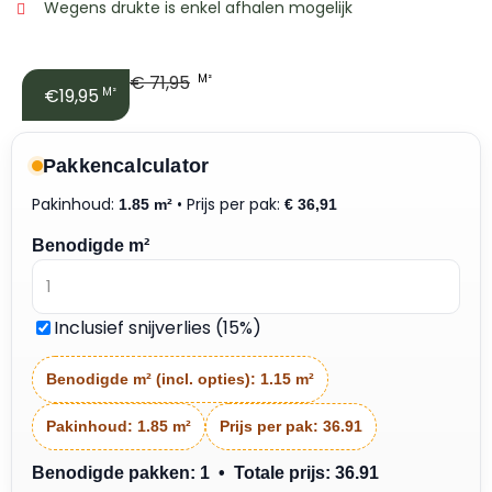
Wegens drukte is enkel afhalen mogelijk
€
71,95
M²
€19,95
M²
Pakkencalculator
Pakinhoud:
• Prijs per pak:
1.85 m²
€
36,91
Benodigde m²
Inclusief snijverlies (15%)
Benodigde m² (incl. opties):
1.15 m²
Pakinhoud:
1.85 m²
Prijs per pak:
36.91
Benodigde pakken: 1 • Totale prijs: 36.91