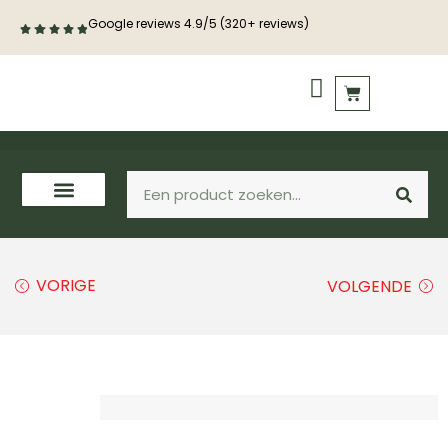
Google reviews 4.9/5 (320+ reviews)
PVC vloeren
Houten vloeren
VORIGE
VOLGENDE