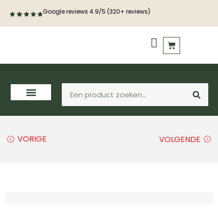
Google reviews 4.9/5 (320+ reviews)
PVC vloeren
Houten vloeren
VORIGE
VOLGENDE