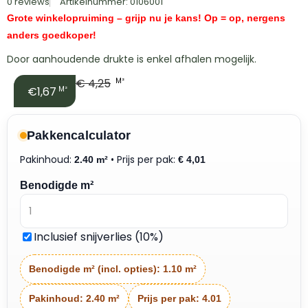
0 reviews
Artikelnummer: 0106001
Grote winkelopruiming – grijp nu je kans! Op = op, nergens
anders goedkoper!
Door aanhoudende drukte is enkel afhalen mogelijk.
€
4,25
M²
€1,67
M²
Pakkencalculator
Pakinhoud:
• Prijs per pak:
2.40 m²
€
4,01
Benodigde m²
Inclusief snijverlies (10%)
Benodigde m² (incl. opties):
1.10 m²
Pakinhoud:
2.40 m²
Prijs per pak:
4.01