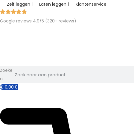
Zelf leggen |
Laten leggen |
Klantenservice
Google reviews 4.9/5 (320+ reviews)
Zoeke
n
€
0,00
0