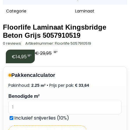
Categorie
Laminaat
Floorlife Laminaat Kingsbridge
Beton Grijs 5057910519
0 reviews
Artikelnummer: Floorlife 5057910519
€
29,95
M²
€14,95
M²
Pakkencalculator
Pakinhoud:
• Prijs per pak:
2.25 m²
€
33,64
Benodigde m²
Inclusief snijverlies (10%)