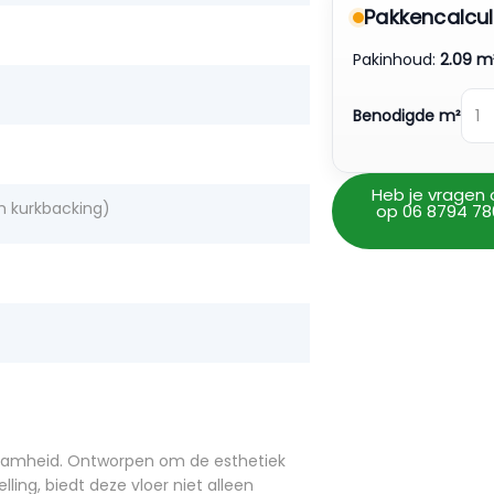
Pakkencalcul
Pakinhoud:
2.09 m
Benodigde m²
Heb je vragen 
m kurkbacking)
op 06 8794 78
zaamheid. Ontworpen om de esthetiek
ling, biedt deze vloer niet alleen