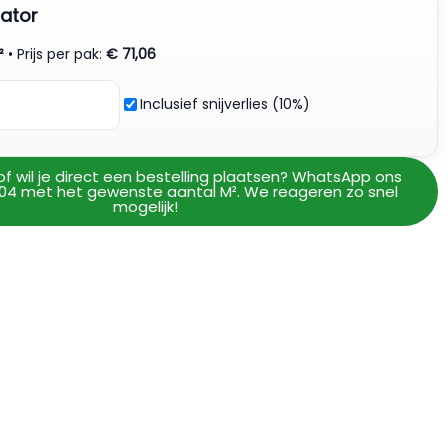
ator
²
• Prijs per pak:
€
71,06
Inclusief snijverlies (10%)
of wil je direct een bestelling plaatsen? WhatsApp ons
04 met het gewenste aantal M². We reageren zo snel
mogelijk!