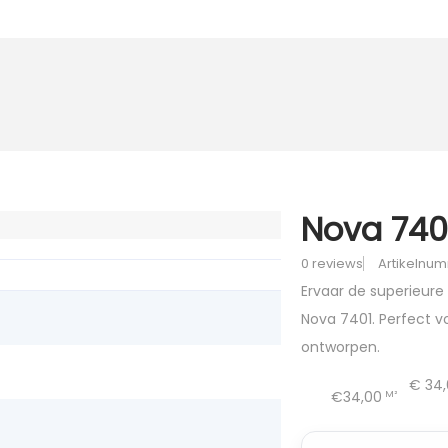
Nova 7401
0 reviews
Artikelnum
Ervaar de superieure
Nova 7401. Perfect v
ontworpen.
€
34,
€34,00
M²