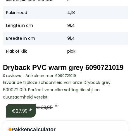
Pakinhoud
4,18
Lengte in cm
91,4
Breedte in cm
91,4
Plak of Klik
plak
Dryback PVC warm grey 6090721019
0 reviews
Artikelnummer: 6090721019
Ervaar de tijdloze schoonheid van onze Dryback grey
6090721019. Perfect voor elke setting die stijl en
duurzaamheid vereist.
€
39,95
M²
€27,99
M²
Pakkencalculator