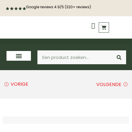
Google reviews 4.9/5 (320+ reviews)
PVC vloeren
Houten vloeren
VORIGE
VOLGENDE