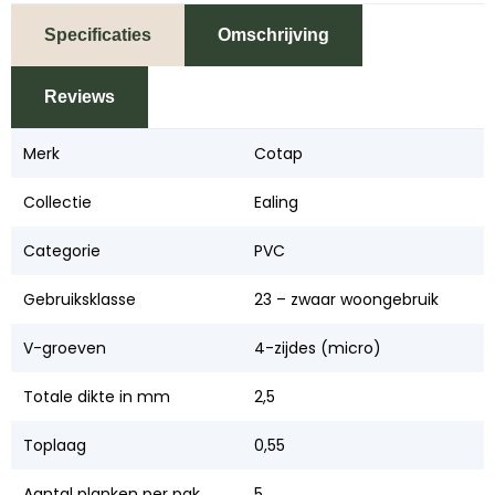
Specificaties
Omschrijving
Reviews
Merk
Cotap
Collectie
Ealing
Categorie
PVC
Gebruiksklasse
23 – zwaar woongebruik
V-groeven
4-zijdes (micro)
Totale dikte in mm
2,5
Toplaag
0,55
Aantal planken per pak
5