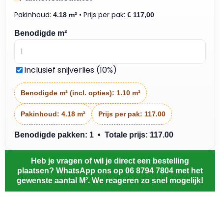
Pakinhoud:
• Prijs per pak:
4.18 m²
€
117,00
Benodigde m²
Inclusief snijverlies (10%)
Benodigde m² (incl. opties):
1.10 m²
Pakinhoud:
4.18 m²
Prijs per pak:
117.00
Benodigde pakken: 1 • Totale prijs: 117.00
Heb je vragen of wil je direct een bestelling
plaatsen? WhatsApp ons op 06 8794 7804 met het
gewenste aantal M². We reageren zo snel mogelijk!