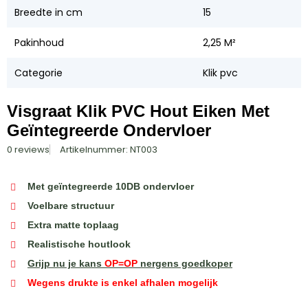
Breedte in cm
15
Pakinhoud
2,25 M²
Categorie
Klik pvc
Visgraat Klik PVC Hout Eiken Met
Geïntegreerde Ondervloer
0 reviews
Artikelnummer: NT003
Met geïntegreerde 10DB ondervloer
Voelbare structuur
Extra matte toplaag
Realistische houtlook
Grijp nu je kans
OP=OP
nergens goedkoper
Wegens drukte is enkel afhalen mogelijk