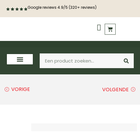
Google reviews 4.9/5 (320+ reviews)
PVC vloeren
Houten vloeren
VORIGE
VOLGENDE