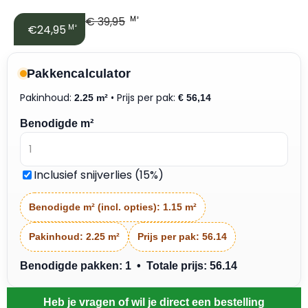
€
39,95
M²
€24,95
M²
Pakkencalculator
Pakinhoud:
• Prijs per pak:
2.25 m²
€
56,14
Benodigde m²
Inclusief snijverlies (15%)
Benodigde m² (incl. opties):
1.15 m²
Pakinhoud:
2.25 m²
Prijs per pak:
56.14
Benodigde pakken: 1 • Totale prijs: 56.14
Heb je vragen of wil je direct een bestelling