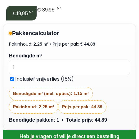
€
39,95
M²
€19,95
M²
Pakkencalculator
Pakinhoud:
• Prijs per pak:
2.25 m²
€
44,89
Benodigde m²
Inclusief snijverlies (15%)
Benodigde m² (incl. opties):
1.15 m²
Pakinhoud:
2.25 m²
Prijs per pak:
44.89
Benodigde pakken: 1 • Totale prijs: 44.89
Heb je vragen of wil je direct een bestelling