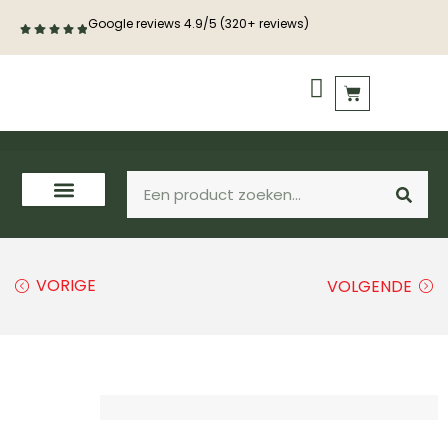
Google reviews 4.9/5 (320+ reviews)
PVC vloeren
Houten vloeren
VORIGE
VOLGENDE