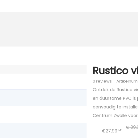
Rustico v
0 reviews
Artikelnum
Ontdek de Rustico vis
en duurzame PVC is p
eenvoudig te installe
Centrum Zwolle voor 
€
39,
€27,99
M²