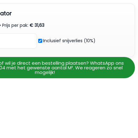
ator
• Prijs per pak:
€
31,63
Inclusief snijverlies (10%)
of wil je direct een bestelling plaatsen? WhatsApp ons
04 met het gewenste aantal M². We reageren zo snel
mogelijk!