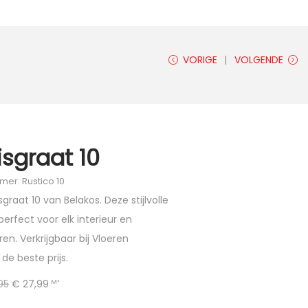
VORIGE
VOLGENDE
isgraat 10
mer: Rustico 10
graat 10 van Belakos. Deze stijlvolle
erfect voor elk interieur en
ren. Verkrijgbaar bij Vloeren
de beste prijs.
95
€
27,99
M²