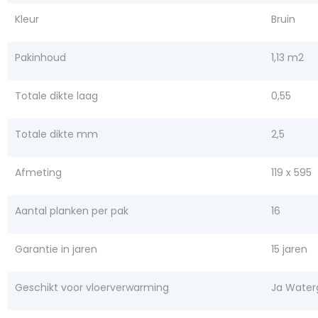
Kleur
Bruin
Pakinhoud
1,13 m2
Totale dikte laag
0,55
Totale dikte mm
2,5
Afmeting
119 x 595
Aantal planken per pak
16
Garantie in jaren
15 jaren
Geschikt voor vloerverwarming
Ja Water