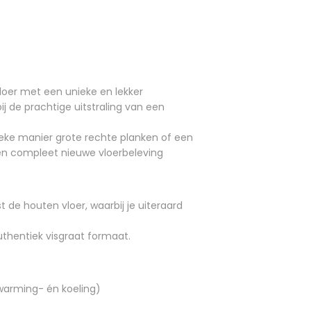
vloer met een unieke en lekker
ij de prachtige uitstraling van een
ieke manier grote rechte planken of een
een compleet nieuwe vloerbeleving
 de houten vloer, waarbij je uiteraard
authentiek visgraat formaat.
warming- én koeling)