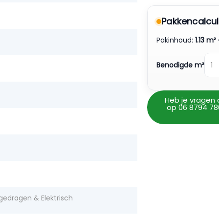
Pakkencalcul
Pakinhoud:
1.13 m²
Benodigde m²
Heb je vragen 
op 06 8794 78
gedragen & Elektrisch