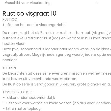
Geschikt voor vloerkoeling
Ja
Rustico visgraat 10
RUSTICO
‘Liefde op het eerste vloerengezicht.’
De naam zegt het al: ‘Een kleiner rustieker formaat (visgraat)
authentieke uitstraling.’ Rust(ico) en warmte in huis met daarb
houten vloer.
Deze pvc-schoonheid is legbaar naar ieders wens: op de klass
visgraatpatroon. Mogelijkheden genoeg waarbij iedere optie 
neerlegt.
KLEUREN
De kleurtinten uit deze serie evenaren misschien wel het meest
kunt kiezen uit verschillende warmtetinten.
De Rustico serie is verkrijgbaar in 6 kleuren, grote planken en 
TYPISCH RUSTICO
– Lekker onderhoudsvriendelijk
– Geschikt voor warme én koele voeten (én dus voor vloerver
– Extra matte toplaag.