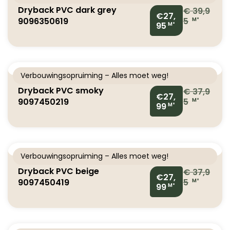
Dryback PVC dark grey
€
39,9
€27,
9096350619
5
M²
95
M²
Verbouwingsopruiming – Alles moet weg!
Dryback PVC smoky
€
37,9
€27,
9097450219
5
M²
99
M²
Verbouwingsopruiming – Alles moet weg!
Dryback PVC beige
€
37,9
€27,
9097450419
5
M²
99
M²