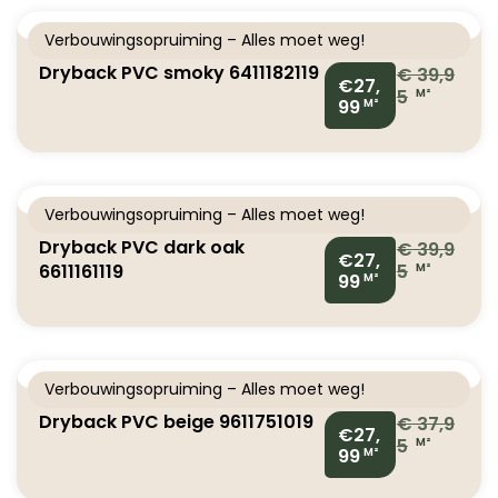
Verbouwingsopruiming – Alles moet weg!
Dryback PVC smoky 6411182119
€
39,9
€27,
5
M²
99
M²
Verbouwingsopruiming – Alles moet weg!
Dryback PVC dark oak
€
39,9
€27,
6611161119
5
M²
99
M²
Verbouwingsopruiming – Alles moet weg!
Dryback PVC beige 9611751019
€
37,9
€27,
5
M²
99
M²