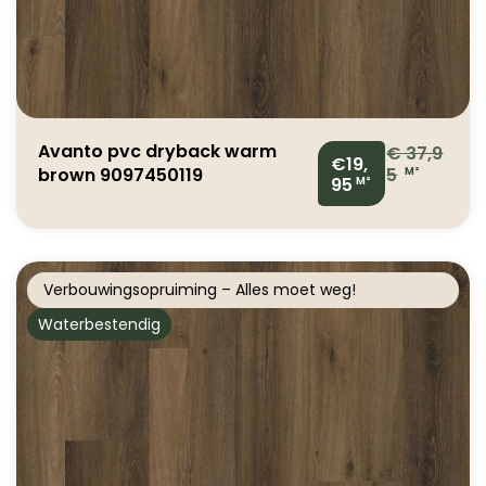
Avanto pvc dryback warm
€
37,9
€19,
brown 9097450119
5
M²
95
M²
Verbouwingsopruiming – Alles moet weg!
Waterbestendig