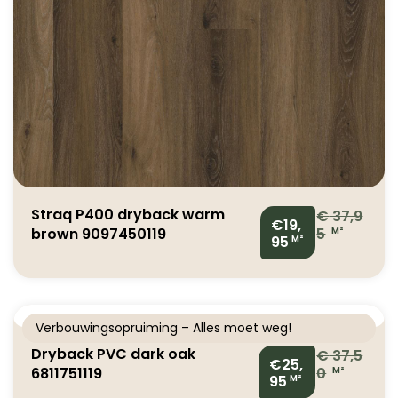
Straq P400 dryback warm
€
37,9
€19,
brown 9097450119
5
M²
95
M²
Verbouwingsopruiming – Alles moet weg!
Dryback PVC dark oak
€
37,5
€25,
6811751119
0
M²
95
M²