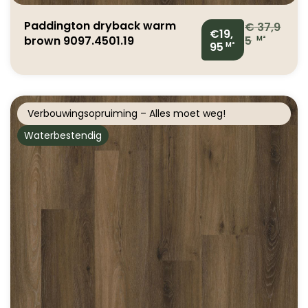
Paddington dryback warm
€
37,9
€19,
brown 9097.4501.19
5
M²
95
M²
Verbouwingsopruiming – Alles moet weg!
Waterbestendig