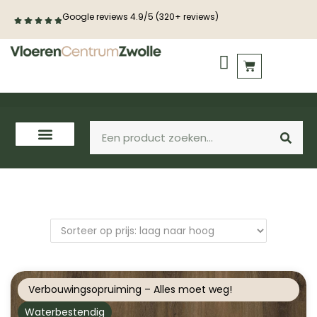
Google reviews 4.9/5 (320+ reviews)
PVC vloeren
Laminaat
Houten vloeren
Verbouwingsopruiming – Alles moet weg!
Waterbestendig