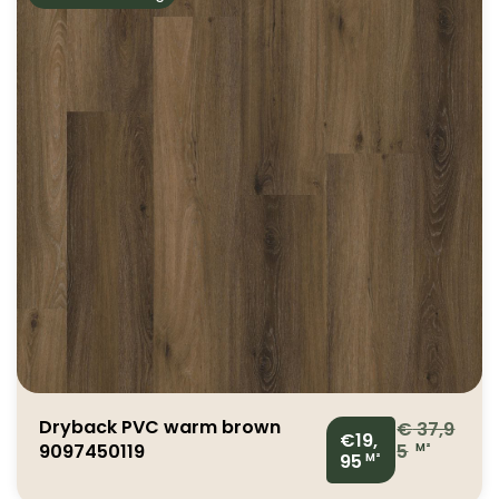
Dryback PVC warm brown
€
37,9
€19,
9097450119
5
M²
95
M²