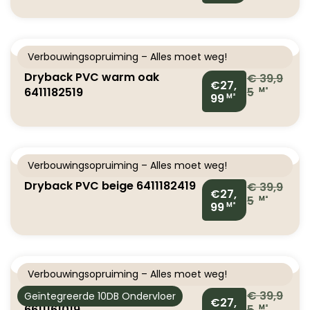
Verbouwingsopruiming – Alles moet weg!
Dryback PVC warm oak
€
39,9
€27,
6411182519
5
M²
99
M²
Verbouwingsopruiming – Alles moet weg!
Dryback PVC beige 6411182419
€
39,9
€27,
5
M²
99
M²
Verbouwingsopruiming – Alles moet weg!
Dryback PVC natural oak
€
39,9
Geïntegreerde 10DB Ondervloer
€27,
6611161019
5
M²