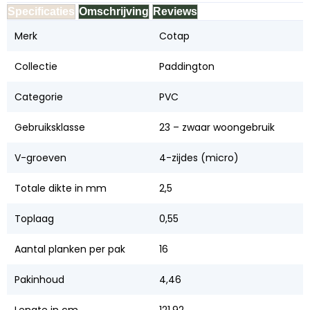
Specificaties
Omschrijving
Reviews
Merk
Cotap
Collectie
Paddington
Categorie
PVC
Gebruiksklasse
23 – zwaar woongebruik
V-groeven
4-zijdes (micro)
Totale dikte in mm
2,5
Toplaag
0,55
Aantal planken per pak
16
Pakinhoud
4,46
Lengte in cm
121,92