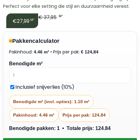
Perfect voor elke setting die stijl en duurzaamheid vereist.
€
37,95
M²
€27,99
M²
Pakkencalculator
Pakinhoud:
• Prijs per pak:
4.46 m²
€
124,84
Benodigde m²
Inclusief snijverlies (10%)
Benodigde m² (incl. opties):
1.10 m²
Pakinhoud:
4.46 m²
Prijs per pak:
124.84
Benodigde pakken: 1 • Totale prijs: 124.84