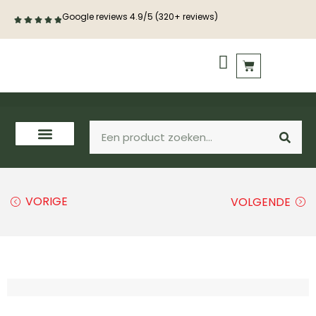
Google reviews 4.9/5 (320+ reviews)
PVC vloeren
Houten vloeren
VORIGE
VOLGENDE