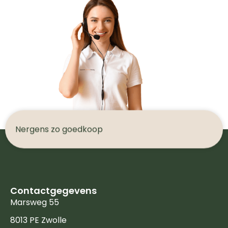
N
e
r
g
e
n
s
z
o
g
o
e
d
k
o
o
p
Contactgegevens
Marsweg 55
8013 PE Zwolle