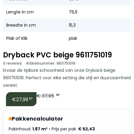
Lengte in cm
76,5
Breedte in cm
15,3
Plak of Klik
plak
Dryback PVC beige 9611751019
0 reviews
Artikelnummer: 9611751019
Ervaar de tijdloze schoonheid van onze Dryback beige
9611751019. Perfect voor elke setting die stijl en duurzaamheid
vereist.
€
37,95
M²
€27,99
M²
Pakkencalculator
Pakinhoud:
1.87 m²
• Prijs per pak:
€
52,43