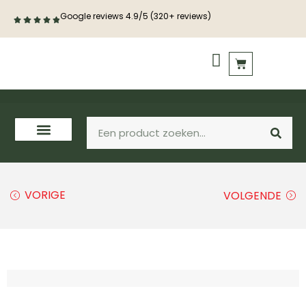
Google reviews 4.9/5 (320+ reviews)
PVC vloeren
Houten vloeren
VORIGE
VOLGENDE