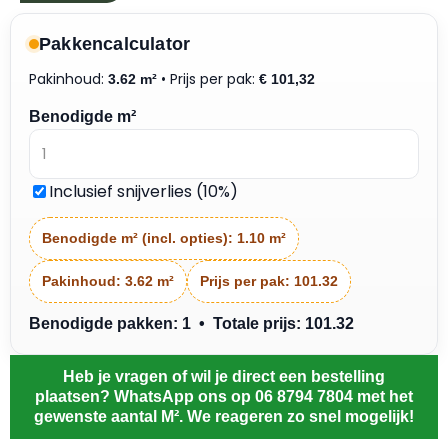
Pakkencalculator
Pakinhoud:
• Prijs per pak:
3.62 m²
€
101,32
Benodigde m²
Inclusief snijverlies (10%)
Benodigde m² (incl. opties):
1.10 m²
Pakinhoud:
3.62 m²
Prijs per pak:
101.32
Benodigde pakken: 1 • Totale prijs: 101.32
Heb je vragen of wil je direct een bestelling
plaatsen? WhatsApp ons op 06 8794 7804 met het
gewenste aantal M². We reageren zo snel mogelijk!