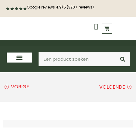
Google reviews 4.9/5 (320+ reviews)
PVC vloeren
Houten vloeren
VORIGE
VOLGENDE