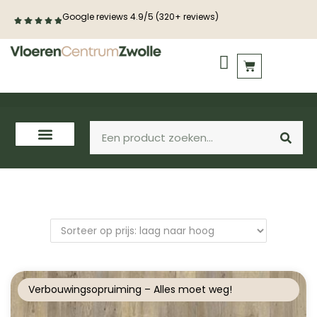
Google reviews 4.9/5 (320+ reviews)
PVC vloeren
Houten vloeren
Verbouwingsopruiming – Alles moet weg!