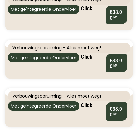
Palazzo visgraat XL 75 | Rigid Click
Met geïntegreerde Ondervloer
€38,0
M²
0
Verbouwingsopruiming – Alles moet weg!
Palazzo visgraat XL 76 | Rigid Click
Met geïntegreerde Ondervloer
€38,0
M²
0
Verbouwingsopruiming – Alles moet weg!
Palazzo visgraat XL 77 | Rigid Click
Met geïntegreerde Ondervloer
€38,0
M²
0