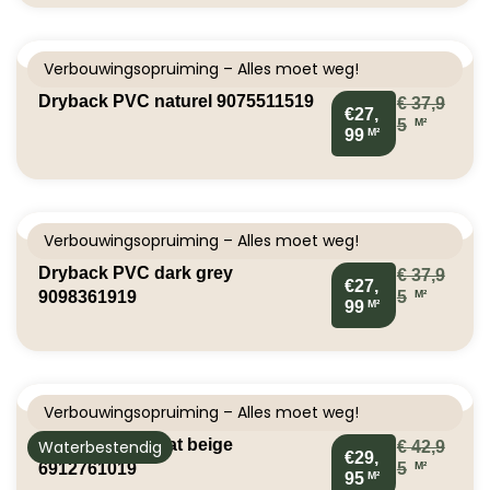
Verbouwingsopruiming – Alles moet weg!
Dryback PVC naturel 9075511519
€
37,9
€27,
M²
5
M²
99
Verbouwingsopruiming – Alles moet weg!
Dryback PVC dark grey
€
37,9
€27,
M²
9098361919
5
M²
99
Verbouwingsopruiming – Alles moet weg!
Klik PVC visgraat beige
Waterbestendig
€
42,9
€29,
M²
6912761019
5
M²
95