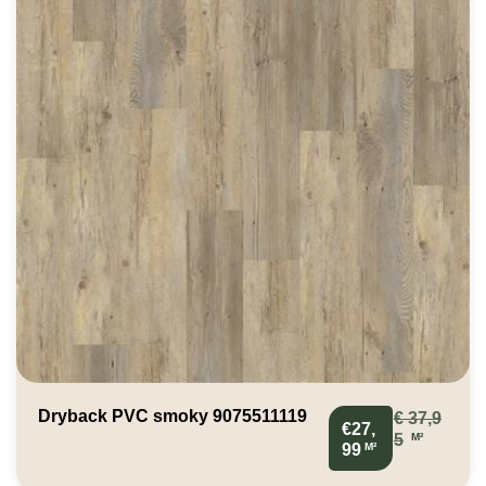
Dryback PVC smoky 9075511119
€
37,9
€27,
M²
5
M²
99