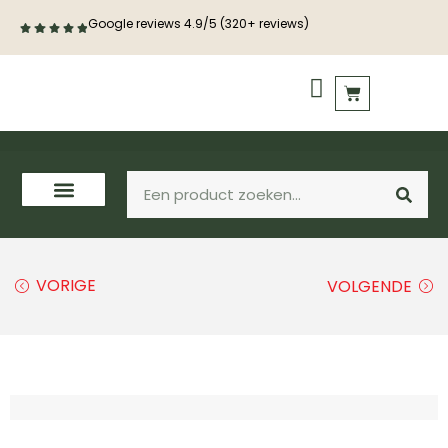
Google reviews 4.9/5 (320+ reviews)
PVC vloeren
Houten vloeren
VORIGE
VOLGENDE