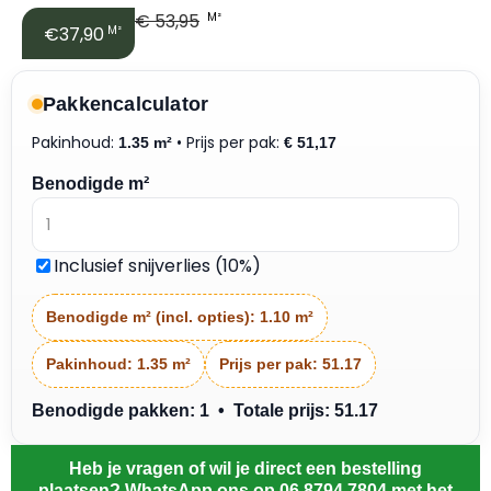
€
53,95
M²
€37,90
M²
Pakkencalculator
Pakinhoud:
• Prijs per pak:
1.35 m²
€
51,17
Benodigde m²
Inclusief snijverlies (10%)
Benodigde m² (incl. opties):
1.10 m²
Pakinhoud:
1.35 m²
Prijs per pak:
51.17
Benodigde pakken: 1 • Totale prijs: 51.17
Heb je vragen of wil je direct een bestelling
plaatsen? WhatsApp ons op 06 8794 7804 met het