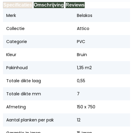
Specificaties
Omschrijving
Reviews
Merk
Belakos
Collectie
Attico
Categorie
PVC
Kleur
Bruin
Pakinhoud
1,35 m2
Totale dikte laag
0,55
Totale dikte mm
7
Afmeting
150 x 750
Aantal planken per pak
12
Garantie in jaren
15 jaren