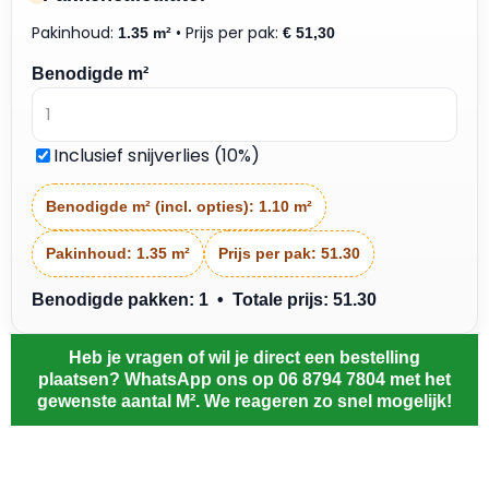
Pakinhoud:
• Prijs per pak:
1.35 m²
€
51,30
Benodigde m²
Inclusief snijverlies (10%)
Benodigde m² (incl. opties):
1.10 m²
Pakinhoud:
1.35 m²
Prijs per pak:
51.30
Benodigde pakken: 1 • Totale prijs: 51.30
Heb je vragen of wil je direct een bestelling
plaatsen? WhatsApp ons op 06 8794 7804 met het
gewenste aantal M². We reageren zo snel mogelijk!