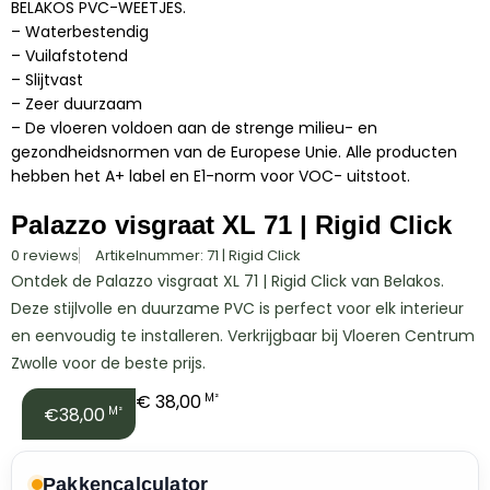
BELAKOS PVC-WEETJES.
– Waterbestendig
– Vuilafstotend
– Slijtvast
– Zeer duurzaam
– De vloeren voldoen aan de strenge milieu- en
gezondheidsnormen van de Europese Unie. Alle producten
hebben het A+ label en E1-norm voor VOC- uitstoot.
Palazzo visgraat XL 71 | Rigid Click
0 reviews
Artikelnummer: 71 | Rigid Click
Ontdek de Palazzo visgraat XL 71 | Rigid Click van Belakos.
Deze stijlvolle en duurzame PVC is perfect voor elk interieur
en eenvoudig te installeren. Verkrijgbaar bij Vloeren Centrum
Zwolle voor de beste prijs.
€
38,00
M²
€38,00
M²
Pakkencalculator