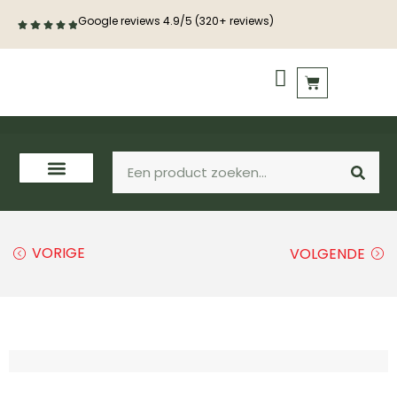
Google reviews 4.9/5 (320+ reviews)
PVC vloeren
Houten vloeren
VORIGE
VOLGENDE