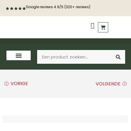
Google reviews 4.9/5 (320+ reviews)
PVC vloeren
Houten vloeren
VORIGE
VOLGENDE