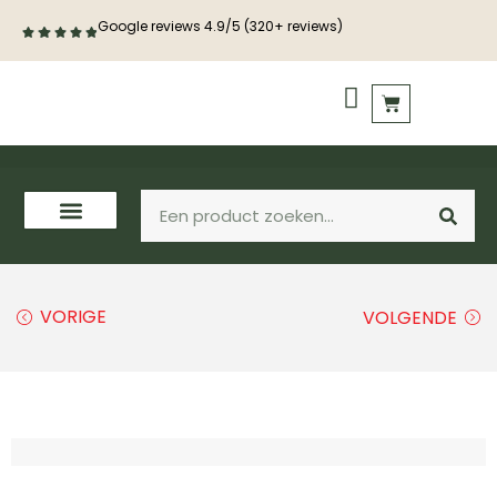
Google reviews 4.9/5 (320+ reviews)
PVC vloeren
Houten vloeren
VORIGE
VOLGENDE