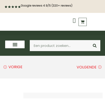
Google reviews 4.9/5 (320+ reviews)
PVC vloeren
Houten vloeren
VORIGE
VOLGENDE