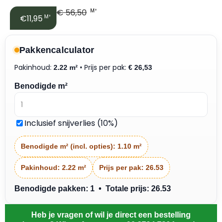
€
56,50
M²
€11,95
M²
Pakkencalculator
Pakinhoud:
• Prijs per pak:
2.22 m²
€
26,53
Benodigde m²
Inclusief snijverlies (10%)
Benodigde m² (incl. opties):
1.10 m²
Pakinhoud:
2.22 m²
Prijs per pak:
26.53
Benodigde pakken: 1 • Totale prijs: 26.53
Heb je vragen of wil je direct een bestelling