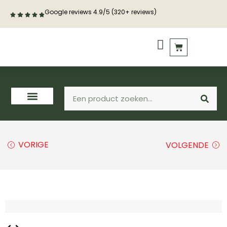
Google reviews 4.9/5 (320+ reviews)
PVC vloeren
Houten vloeren
VORIGE
VOLGENDE