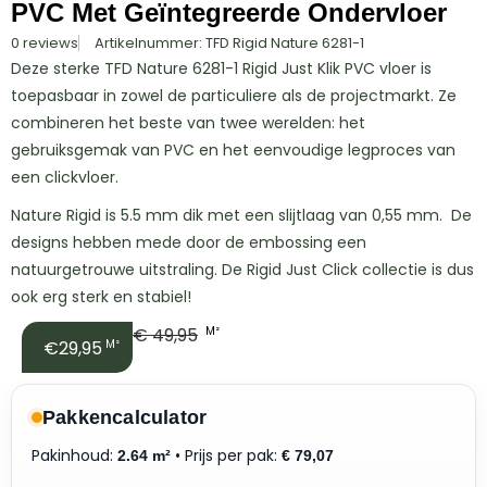
PVC Met Geïntegreerde Ondervloer
0 reviews
Artikelnummer: TFD Rigid Nature 6281-1
Deze sterke TFD Nature 6281-1 Rigid Just Klik PVC vloer is
toepasbaar in zowel de particuliere als de projectmarkt. Ze
combineren het beste van twee werelden: het
gebruiksgemak van PVC en het eenvoudige legproces van
een clickvloer.
Nature Rigid is 5.5 mm dik met een slijtlaag van 0,55 mm. De
designs hebben mede door de embossing een
natuurgetrouwe uitstraling. De Rigid Just Click collectie is dus
ook erg sterk en stabiel!
€
49,95
M²
€29,95
M²
Pakkencalculator
Pakinhoud:
• Prijs per pak:
2.64 m²
€
79,07