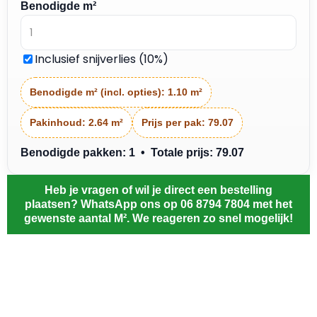
Benodigde m²
Inclusief snijverlies (10%)
Benodigde m² (incl. opties):
1.10 m²
Pakinhoud:
2.64 m²
Prijs per pak:
79.07
Benodigde pakken: 1 • Totale prijs: 79.07
Heb je vragen of wil je direct een bestelling
plaatsen? WhatsApp ons op 06 8794 7804 met het
gewenste aantal M². We reageren zo snel mogelijk!