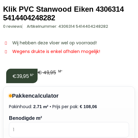
Klik PVC Stanwood Eiken 4306314
5414404248282
0 reviews
Artikelnummer: 4306314 5414404248282
Wij hebben deze vloer wel op voorraad!
Wegens drukte is enkel afhalen mogelijk!
€
49,95
M²
€39,95
M²
Pakkencalculator
Pakinhoud:
• Prijs per pak:
2.71 m²
€
108,06
Benodigde m²