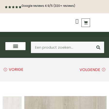
Google reviews 4.9/5 (320+ reviews)
PVC vloeren
Houten vloeren
VORIGE
VOLGENDE