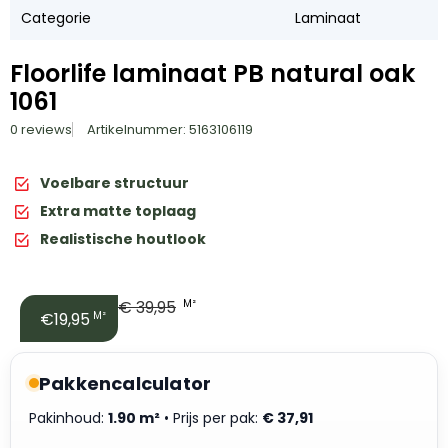
Categorie
Laminaat
Floorlife laminaat PB natural oak
1061
0 reviews
Artikelnummer: 5163106119
Voelbare structuur
Extra matte toplaag
Realistische houtlook
€
39,95
M²
€19,95
M²
Pakkencalculator
Pakinhoud:
1.90 m²
• Prijs per pak:
€
37,91