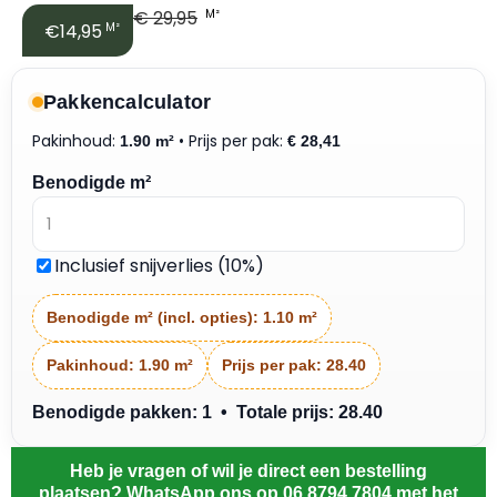
€
29,95
M²
€14,95
M²
Pakkencalculator
Pakinhoud:
• Prijs per pak:
1.90 m²
€
28,41
Benodigde m²
Inclusief snijverlies (10%)
Benodigde m² (incl. opties):
1.10 m²
Pakinhoud:
1.90 m²
Prijs per pak:
28.40
Benodigde pakken: 1 • Totale prijs: 28.40
Heb je vragen of wil je direct een bestelling
plaatsen? WhatsApp ons op 06 8794 7804 met het