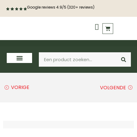
Google reviews 4.9/5 (320+ reviews)
PVC vloeren
Houten vloeren
VORIGE
VOLGENDE