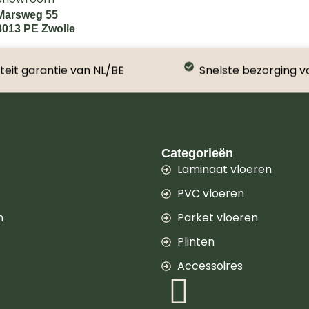
Marsweg 55
8013 PE Zwolle
teit garantie van NL/BE
Snelste bezorging v
Categorieën
Laminaat vloeren
PVC vloeren
n
Parket vloeren
Plinten
Accessoires