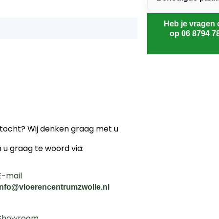
Heb je vragen 
op 06 8794 7
ektocht? Wij denken graag met u
n u graag te woord via:
E-mail
info@vloerencentrumzwolle.nl
Showroom