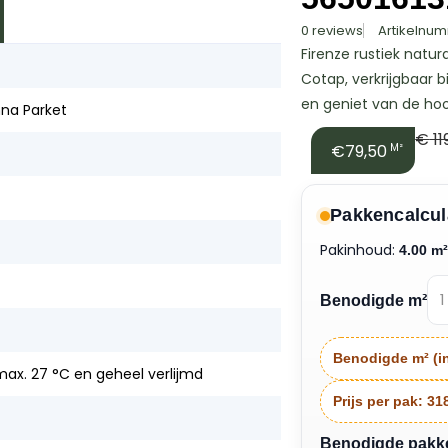
0 reviews
Artikelnum
Firenze rustiek natu
Cotap, verkrijgbaar b
en geniet van de hoo
nna Parket
€
11
€79,50
M²
Pakkencalcul
Pakinhoud:
4.00 m
Benodigde m²
Benodigde m² (in
ax. 27 °C en geheel verlijmd
Prijs per pak:
31
Benodigde pakken