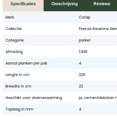
Specificaties
Omschrijving
Reviews
Merk
Cotap
Collectie
Firenze Ravenna Sie
Categorie
parket
Afmeting
1,936
Aantal planken per pak
4
Lengte in cm
220
Breedte in cm
22
Geschikt voor vloerverwarming
ja, cementdekvloer m
Toplaag in mm
4