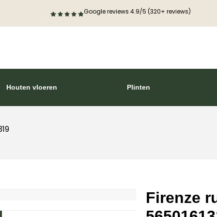
Google reviews 4.9/5 (320+ reviews)
Houten vloeren
Plinten
319
Firenze r
56501613