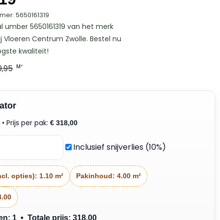
mer: 5650161319
ral umber 5650161319 van het merk
ij Vloeren Centrum Zwolle. Bestel nu
gste kwaliteit!
9,95
M²
ator
• Prijs per pak:
²
€
318,00
Inclusief snijverlies (10%)
cl. opties):
1.10 m²
Pakinhoud:
4.00 m²
8.00
: 1 • Totale prijs: 318.00