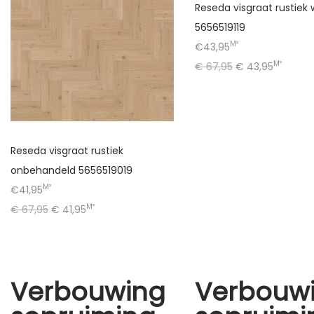
Reseda visgraat rustiek 
5656519119
M²
€43,95
M²
€
67,95
€
43,95
Reseda visgraat rustiek
onbehandeld 5656519019
M²
€41,95
M²
€
67,95
€
41,95
Verbouwing
Verbouw