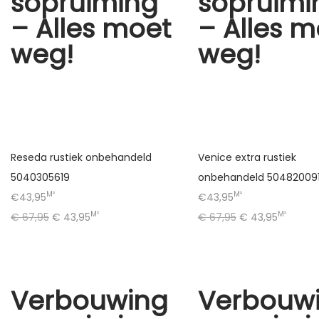
sopruiming
sopruimi
– Alles moet
– Alles m
weg!
weg!
Reseda rustiek onbehandeld
Venice extra rustiek
5040305619
onbehandeld 50482009
M²
M²
€43,95
€43,95
M²
M²
€
67,95
€
43,95
€
67,95
€
43,95
Verbouwing
Verbouw