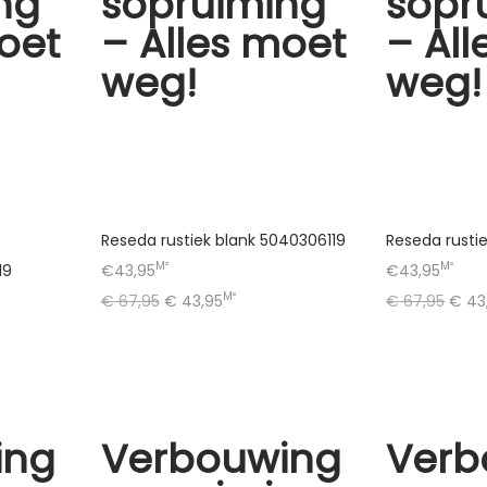
ng
sopruiming
sopr
oet
– Alles moet
– Al
weg!
weg!
Reseda rustiek blank 5040306119
Reseda rusti
M²
M²
19
€43,95
€43,95
M²
€
67,95
€
43,95
€
67,95
€
43
ing
Verbouwing
Verb