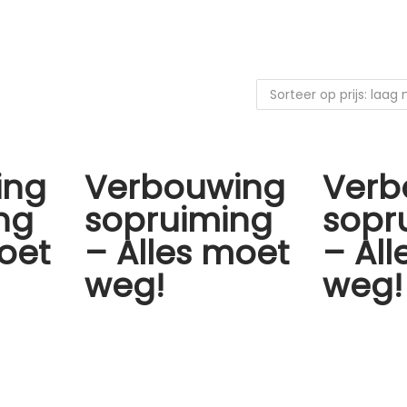
ing
Verbouwing
Verb
ng
sopruiming
sopr
oet
– Alles moet
– Al
weg!
weg!