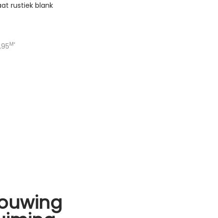
at rustiek blank
M²
,95
ouwing