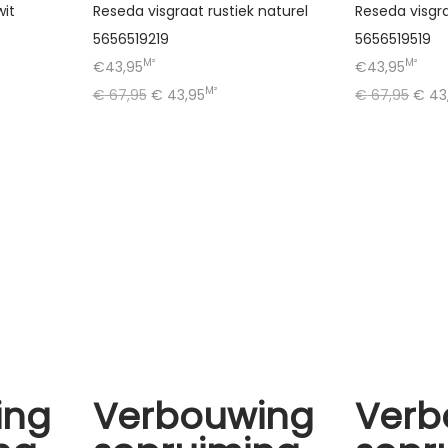
wit
Reseda visgraat rustiek naturel
Reseda visgra
5656519219
5656519519
M²
M²
€43,95
€43,95
M²
€
67,95
€
43,95
€
67,95
€
43
ing
Verbouwing
Verb