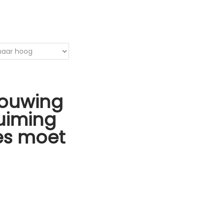
ouwing
uiming
les moet