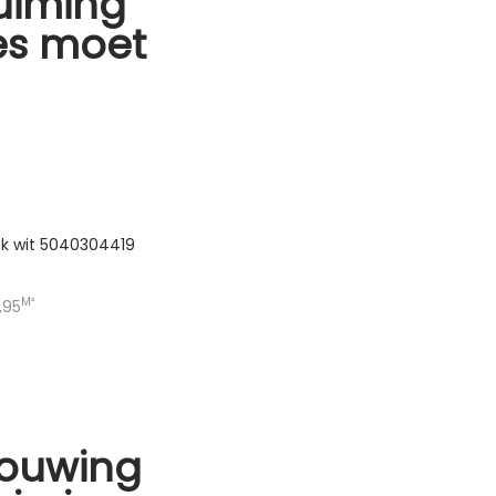
uiming
les moet
ek wit 5040304419
M²
,95
ouwing