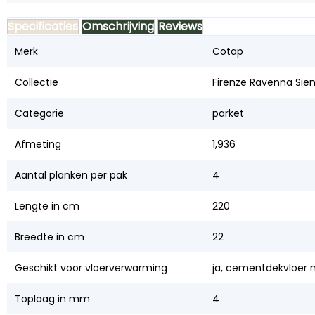
Specificaties
Omschrijving
Reviews
Merk
Cotap
Collectie
Firenze Ravenna Sie
Categorie
parket
Afmeting
1,936
Aantal planken per pak
4
Lengte in cm
220
Breedte in cm
22
Geschikt voor vloerverwarming
ja, cementdekvloer m
Toplaag in mm
4