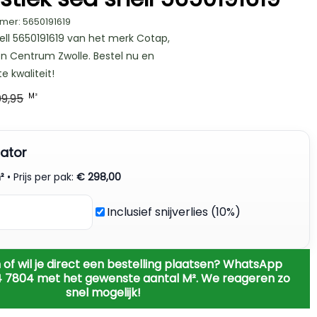
mer: 5650191619
hell 5650191619 van het merk Cotap,
ren Centrum Zwolle. Bestel nu en
e kwaliteit!
9,95
M²
ator
²
• Prijs per pak:
€
298,00
Inclusief snijverlies (10%)
 of wil je direct een bestelling plaatsen? WhatsApp
4 7804 met het gewenste aantal M². We reageren zo
snel mogelijk!