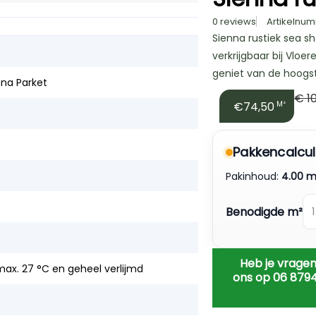
0 reviews
Artikelnum
Sienna rustiek sea s
verkrijgbaar bij Vloe
geniet van de hoogst
nna Parket
€
10
€74,50
M²
Pakkencalcul
Pakinhoud:
4.00 m
Benodigde m²
Heb je vragen
ax. 27 °C en geheel verlijmd
ons op 06 879