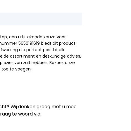
otap, een uitstekende keuze voor
lnummer 5650191619 biedt dit product
fwerking die perfect past bij elk
reide assortiment en deskundige advies,
plezier van zult hebben. Bezoek onze
g toe te voegen.
tocht? Wij denken graag met u mee.
graag te woord via: