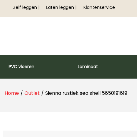
Zelf leggen |
Laten leggen |
Klantenservice
PVC vloeren
Laminaat
Home
/
Outlet
/
Sienna rustiek sea shell 5650191619