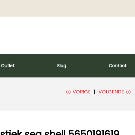
€
0,
00
0
Outlet
Blog
Contact
VORIGE
VOLGENDE
stiek sea shell 5650191619