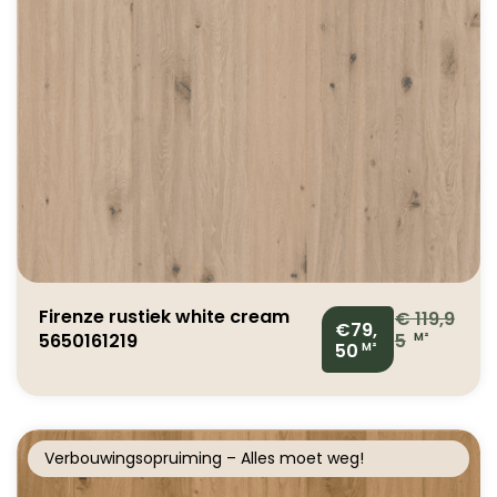
Firenze rustiek white cream
€
119,9
€79,
5650161219
5
M²
50
M²
Verbouwingsopruiming – Alles moet weg!