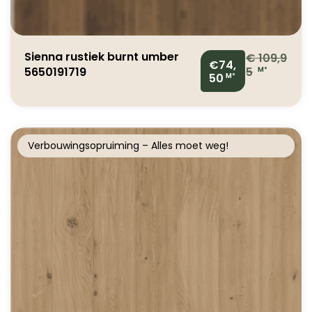
Sienna rustiek burnt umber
€
109,9
€74,
5650191719
5
M²
50
M²
Verbouwingsopruiming – Alles moet weg!