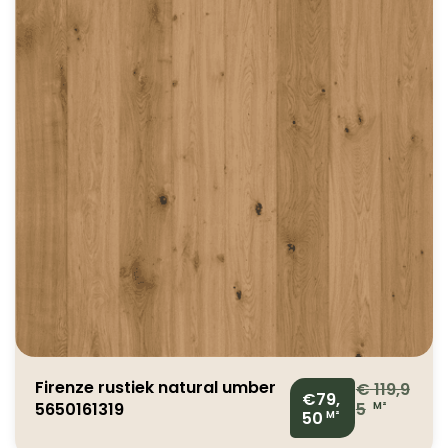
Firenze rustiek natural umber
€
119,9
€79,
5650161319
5
M²
50
M²