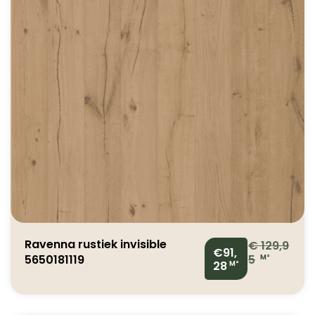
Ravenna rustiek invisible
€
129,9
€91,
5650181119
5
M²
28
M²