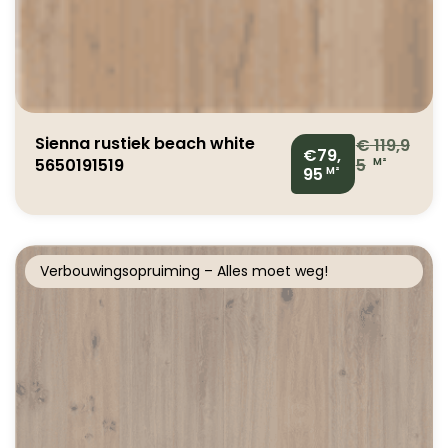
Sienna rustiek beach white
€
119,9
€79,
5650191519
5
M²
95
M²
Verbouwingsopruiming – Alles moet weg!