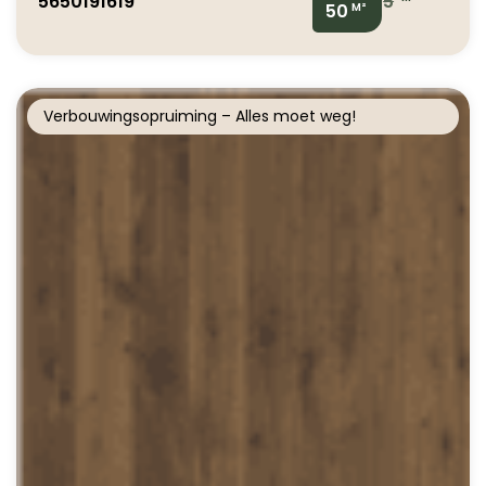
5650191619
5
50
M²
Verbouwingsopruiming – Alles moet weg!