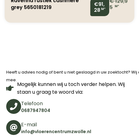
Ravenna rustiek cashmere
€
129,9
€91,
grey 5650181219
5
M²
28
M²
Heeft u advies nodig of bent u niet geslaagd in uw zoektocht? Wi
mee.
Mogelijk kunnen wij u toch verder helpen. Wij
staan u graag te woord via:
Telefoon
0687947804
E-mail
info@vloerencentrumzwolle.nl