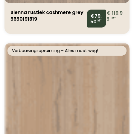
Sienna rustiek cashmere grey
€
119,9
€79,
5650191819
5
M²
50
M²
Verbouwingsopruiming – Alles moet weg!