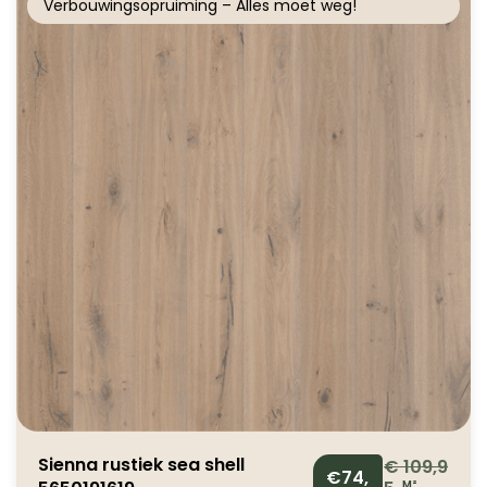
Verbouwingsopruiming – Alles moet weg!
Sienna rustiek sea shell
€
109,9
€74,
M²