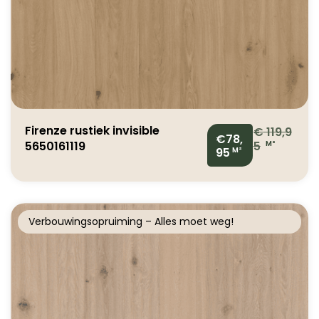
Firenze rustiek invisible
€
119,9
€78,
5650161119
5
M²
95
M²
Verbouwingsopruiming – Alles moet weg!