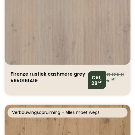
Firenze rustiek cashmere grey
€
129,9
€91,
5650161419
5
M²
28
M²
Verbouwingsopruiming – Alles moet weg!