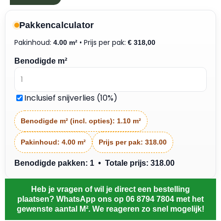
Pakkencalculator
Pakinhoud:
• Prijs per pak:
4.00 m²
€
318,00
Benodigde m²
Inclusief snijverlies (10%)
Benodigde m² (incl. opties):
1.10 m²
Pakinhoud:
4.00 m²
Prijs per pak:
318.00
Benodigde pakken: 1 • Totale prijs: 318.00
Heb je vragen of wil je direct een bestelling
plaatsen? WhatsApp ons op 06 8794 7804 met het
gewenste aantal M². We reageren zo snel mogelijk!