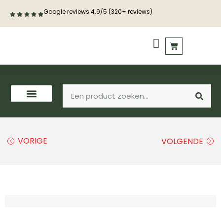
Google reviews 4.9/5 (320+ reviews)
PVC vloeren
Houten vloeren
VORIGE
VOLGENDE