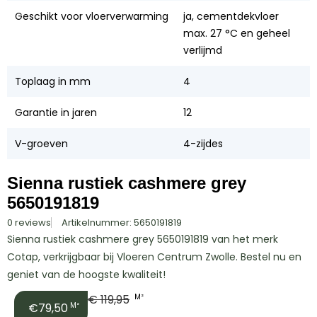
Geschikt voor vloerverwarming
ja, cementdekvloer
max. 27 °C en geheel
verlijmd
Toplaag in mm
4
Garantie in jaren
12
V-groeven
4-zijdes
Sienna rustiek cashmere grey
5650191819
0 reviews
Artikelnummer: 5650191819
Sienna rustiek cashmere grey 5650191819 van het merk
Cotap, verkrijgbaar bij Vloeren Centrum Zwolle. Bestel nu en
geniet van de hoogste kwaliteit!
€
119,95
M²
€79,50
M²