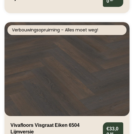
M²
0
Verbouwingsopruiming – Alles moet weg!
Vivafloors Visgraat Eiken 6504
€33,0
Lijmversie
M²