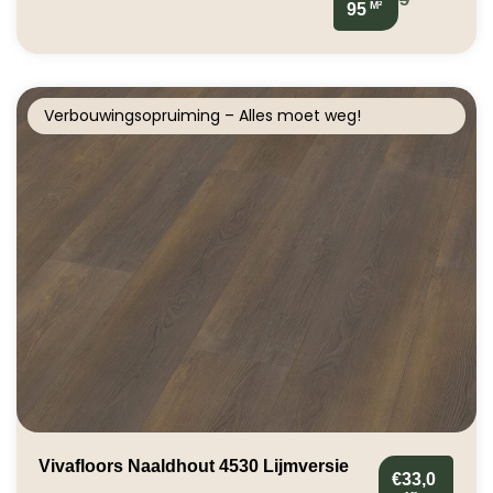
M²
95
Verbouwingsopruiming – Alles moet weg!
Vivafloors Naaldhout 4530 Lijmversie
€33,0