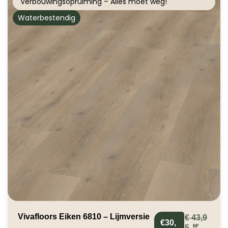
Verbouwingsopruiming – Alles moet weg!
Waterbestendig
Vivafloors Eiken 6810 – Lijmversie
€
43,9
€30,
M²
5