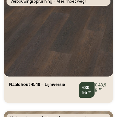
Verbouwingsopruiming – Alles moet weg!
Naaldhout 4540 – Lijmversie
€
43,9
€30,
M²
5
M²
95