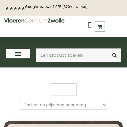
Google reviews 4.9/5 (320+ reviews)
PVC vloeren
Houten vloeren
Filter