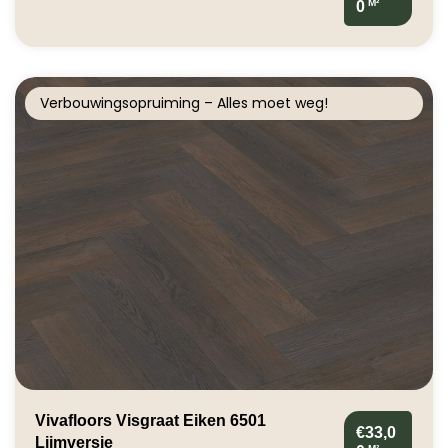
M²
0
Verbouwingsopruiming – Alles moet weg!
Vivafloors Visgraat Eiken 6501
€33,0
Lijmversie