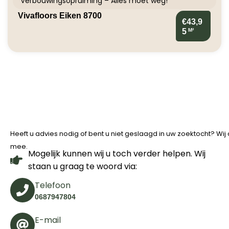
Verbouwingsopruiming – Alles moet weg!
Vivafloors Eiken 8700
€43,9
M²
5
Heeft u advies nodig of bent u niet geslaagd in uw zoektocht? Wi
mee.
Mogelijk kunnen wij u toch verder helpen. Wij
staan u graag te woord via:
Telefoon
0687947804
E-mail