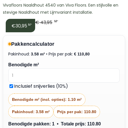
Vivafloors Naaldhout 4540 van Viva Floors. Een stijlvolle en
stevige Naaldhout met Lijmvariant installatie.
€
43,95
M²
€30,95
M²
Pakkencalculator
Pakinhoud:
• Prijs per pak:
3.58 m²
€
110,80
Benodigde m²
Inclusief snijverlies (10%)
Benodigde m² (incl. opties):
1.10 m²
Pakinhoud:
3.58 m²
Prijs per pak:
110.80
Benodigde pakken: 1 • Totale prijs: 110.80