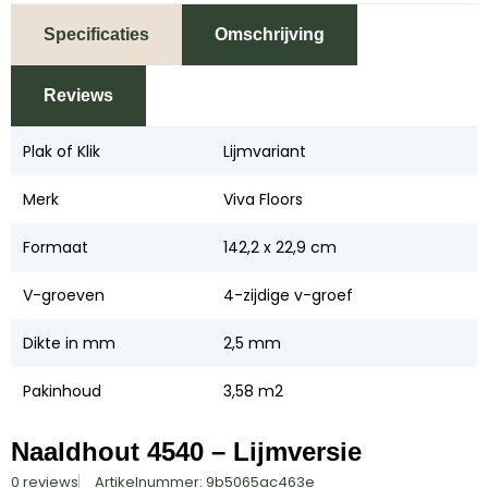
Specificaties
Omschrijving
Reviews
Plak of Klik
Lijmvariant
Merk
Viva Floors
Formaat
142,2 x 22,9 cm
V-groeven
4-zijdige v-groef
Dikte in mm
2,5 mm
Pakinhoud
3,58 m2
Naaldhout 4540 – Lijmversie
0 reviews
Artikelnummer: 9b5065ac463e