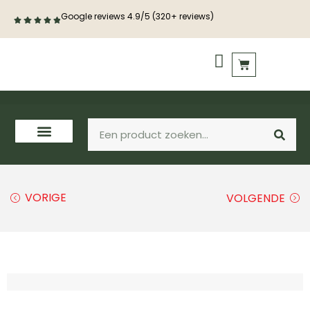
Google reviews 4.9/5 (320+ reviews)
PVC vloeren
Houten vloeren
VORIGE
VOLGENDE