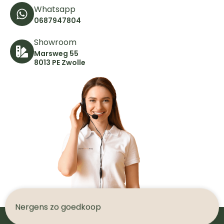
Whatsapp
0687947804
Showroom
Marsweg 55
8013 PE Zwolle
N
e
r
g
e
n
s
z
o
g
o
e
d
k
o
o
p