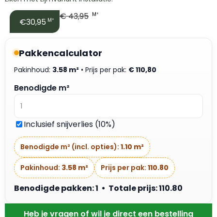
€
43,95
M²
€30,95
M²
Pakkencalculator
Pakinhoud:
3.58 m²
• Prijs per pak:
€
110,80
Benodigde m²
Inclusief snijverlies (10%)
Benodigde m² (incl. opties):
1.10 m²
Pakinhoud:
3.58 m²
Prijs per pak:
110.80
Benodigde pakken: 1 • Totale prijs: 110.80
Heb je vragen of wil je direct een bestelling