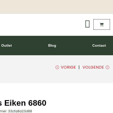
Outlet
Blog
Contact
VORIGE
VOLGENDE
s Eiken 6860
mmer: 33cfa8a23d88