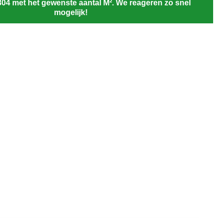
804 met het gewenste aantal M². We reageren zo snel
mogelijk!