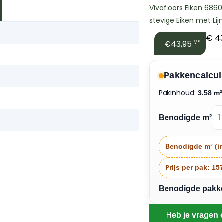
Vivafloors Eiken 6860 
stevige Eiken met Lijm
€
43
€43,95
M²
Pakkencalcul
Pakinhoud:
3.58 m
f
Benodigde m²
Benodigde m² (in
Prijs per pak:
15
Benodigde pakken
Heb je vragen 