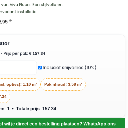
van Viva Floors. Een stijlvolle en
variant installatie.
,95
M²
ator
• Prijs per pak:
²
€
157,34
Inclusief snijverlies (10%)
cl. opties):
1.10 m²
Pakinhoud:
3.58 m²
7.34
: 1 • Totale prijs: 157.34
of wil je direct een bestelling plaatsen? WhatsApp ons