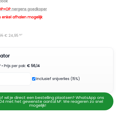
tlook
OP=OP
nergens goedkoper
 enkel afhalen mogelijk
95
€
24,95
M²
ator
²
• Prijs per pak:
€
56,14
Inclusief snijverlies (15%)
of wil je direct een bestelling plaatsen? WhatsApp ons
04 met het gewenste aantal M². We reageren zo snel
mogelijk!