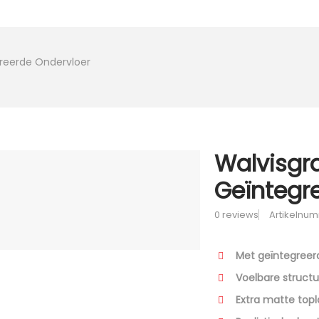
greerde Ondervloer
Walvisgra
Geïntegr
0 reviews
Artikelnu
Met geïntegreer
Voelbare structu
Extra matte top