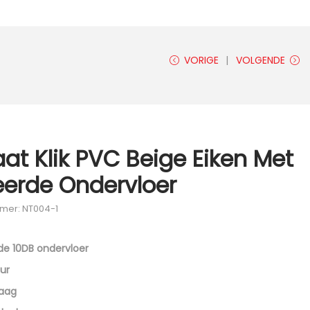
VORIGE
VOLGENDE
at Klik PVC Beige Eiken Met
eerde Ondervloer
mmer: NT004-1
de 10DB ondervloer
ur
laag