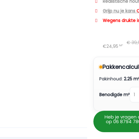
Realistische hou
Grijp nu je kans
Wegens drukte is
€
39,
€24,95
M²
Pakkencalcul
Pakinhoud:
2.25 m
Benodigde m²
Heb je vragen 
op 06 8794 78