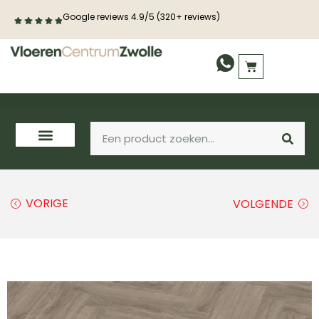
Google reviews 4.9/5 (320+ reviews)
PVC vloeren
Laminaat
Houten vloeren
VORIGE
VOLGENDE