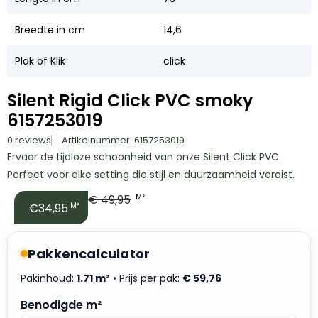
Breedte in cm
14,6
Plak of Klik
click
Silent Rigid Click PVC smoky
6157253019
0 reviews
Artikelnummer: 6157253019
Ervaar de tijdloze schoonheid van onze Silent Click PVC.
Perfect voor elke setting die stijl en duurzaamheid vereist.
€
49,95
M²
€34,95
M²
Pakkencalculator
Pakinhoud:
1.71 m²
• Prijs per pak:
€
59,76
Benodigde m²