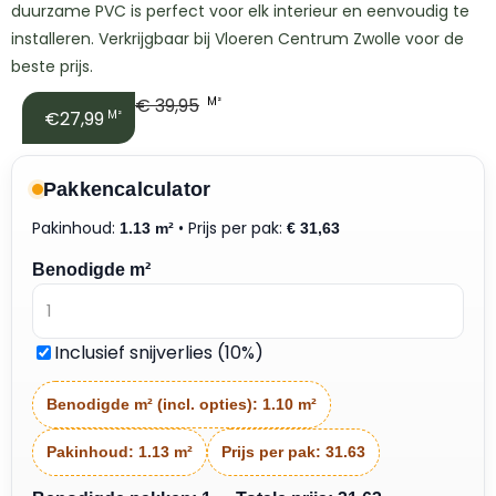
duurzame PVC is perfect voor elk interieur en eenvoudig te
installeren. Verkrijgbaar bij Vloeren Centrum Zwolle voor de
beste prijs.
€
39,95
M²
€27,99
M²
Pakkencalculator
Pakinhoud:
• Prijs per pak:
1.13 m²
€
31,63
Benodigde m²
Inclusief snijverlies (10%)
Benodigde m² (incl. opties):
1.10 m²
Pakinhoud:
1.13 m²
Prijs per pak:
31.63