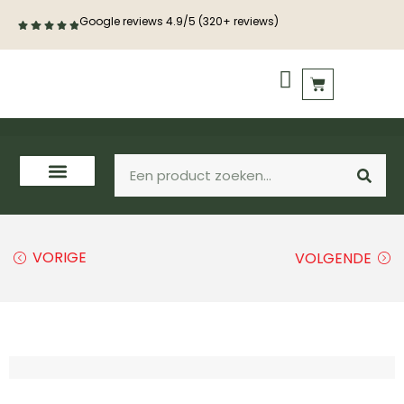
Google reviews 4.9/5 (320+ reviews)
PVC vloeren
Houten vloeren
VORIGE
VOLGENDE