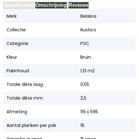
Specificaties
Omschrijving
Reviews
Merk
Belakos
Collectie
Rustico
Categorie
PVC
Kleur
Bruin
Pakinhoud
1,13 m2
Totale dikte laag
0,55
Totale dikte mm
2,5
Afmeting
119 x 595
Aantal planken per pak
16
Garantie in jaren
15 jaren