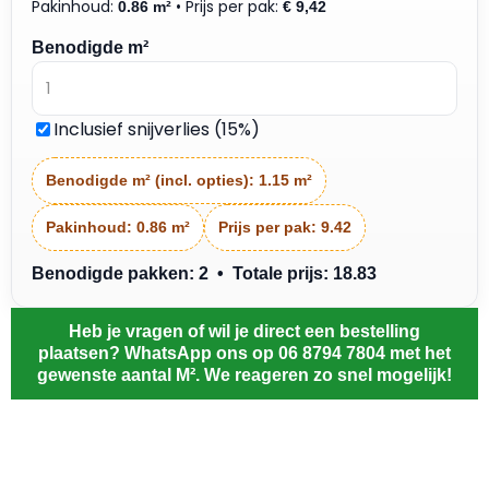
Pakinhoud:
• Prijs per pak:
0.86 m²
€
9,42
Benodigde m²
Inclusief snijverlies (15%)
Benodigde m² (incl. opties):
1.15 m²
Pakinhoud:
0.86 m²
Prijs per pak:
9.42
Benodigde pakken: 2 • Totale prijs: 18.83
Heb je vragen of wil je direct een bestelling
plaatsen? WhatsApp ons op 06 8794 7804 met het
gewenste aantal M². We reageren zo snel mogelijk!