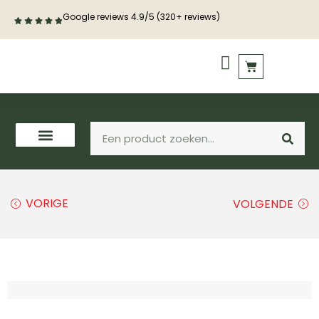
Google reviews 4.9/5 (320+ reviews)
PVC vloeren
Houten vloeren
VORIGE
VOLGENDE