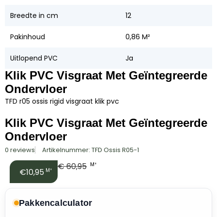
Breedte in cm
12
Pakinhoud
0,86 M²
Uitlopend PVC
Ja
Klik PVC Visgraat Met Geïntegreerde
Ondervloer
TFD r05 ossis rigid visgraat klik pvc
Klik PVC Visgraat Met Geïntegreerde
Ondervloer
0 reviews
Artikelnummer: TFD Ossis R05-1
€
60,95
M²
€10,95
M²
Pakkencalculator