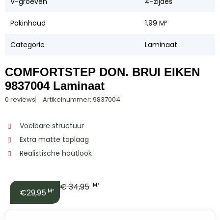
V-groeven
4-zijdes
Pakinhoud
1,99 M²
Categorie
Laminaat
COMFORTSTEP DON. BRUI EIKEN
9837004 Laminaat
0 reviews
Artikelnummer: 9837004
Voelbare structuur
Extra matte toplaag
Realistische houtlook
€
34,95
M²
€29,95
M²