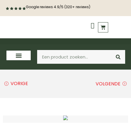
Google reviews 4.9/5 (320+ reviews)
PVC vloeren
Houten vloeren
VORIGE
VOLGENDE