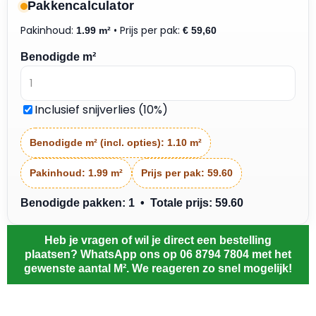
Pakkencalculator
Pakinhoud:
• Prijs per pak:
1.99 m²
€
59,60
Benodigde m²
Inclusief snijverlies (10%)
Benodigde m² (incl. opties):
1.10 m²
Pakinhoud:
1.99 m²
Prijs per pak:
59.60
Benodigde pakken: 1 • Totale prijs: 59.60
Heb je vragen of wil je direct een bestelling
plaatsen? WhatsApp ons op 06 8794 7804 met het
gewenste aantal M². We reageren zo snel mogelijk!