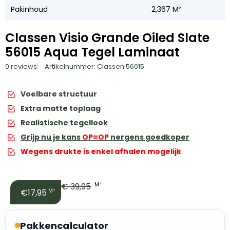
Pakinhoud
2,367 M²
Classen Visio Grande Oiled Slate
56015 Aqua Tegel Laminaat
0 reviews
Artikelnummer: Classen 56015
Voelbare structuur
Extra matte toplaag
Realistische tegellook
Grijp nu je kans
OP=OP
nergens goedkoper
Wegens drukte is enkel afhalen mogelijk
€
39,95
M²
€17,95
M²
Pakkencalculator