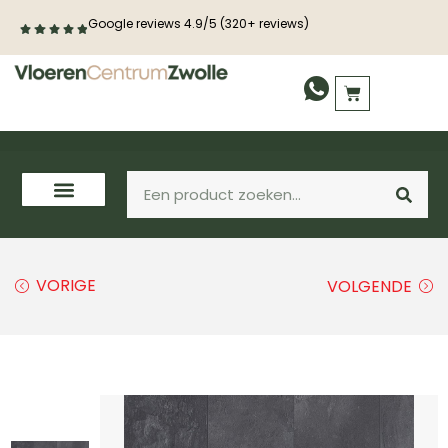
Google reviews 4.9/5 (320+ reviews)
PVC vloeren
Laminaat
Houten vloeren
VORIGE
VOLGENDE