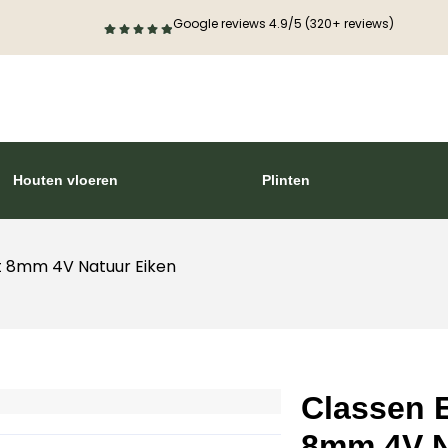
Google reviews 4.9/5 (320+ reviews)
Houten vloeren
Plinten
t 8mm 4V Natuur Eiken
Classen 
8mm 4V N