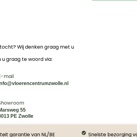
ektocht? Wij denken graag met u
n u graag te woord via:
E-mail
info@vloerencentrumzwolle.nl
Showroom
Marsweg 55
8013 PE Zwolle
teit garantie van NL/BE
Snelste bezorging v