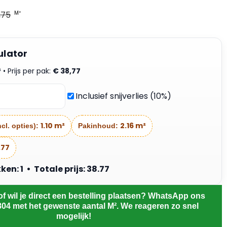
,75
M²
ulator
²
• Prijs per pak:
€
38,77
Inclusief snijverlies (10%)
1.10 m²
2.16 m²
cl. opties):
Pakinhoud:
.77
n: 1 • Totale prijs: 38.77
of wil je direct een bestelling plaatsen? WhatsApp ons
804 met het gewenste aantal M². We reageren zo snel
mogelijk!