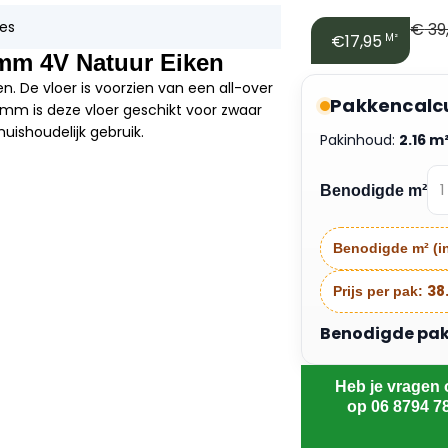
des
€
39
€17,95
M²
mm 4V Natuur Eiken
n. De vloer is voorzien van een all-over
Pakkencalc
 8mm is deze vloer geschikt voor zwaar
uishoudelijk gebruik.
Pakinhoud:
2.16 m
Benodigde m²
Benodigde m² (in
38
Prijs per pak:
Benodigde pakke
Heb je vragen 
op 06 8794 7