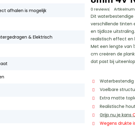
0 reviews
Artikelnum
ect afhalen is mogelijk
Dit waterbestendige 
verschillende tinten 
en tijdloze uitstralin
tergedragen & Elektrisch
realistisch effect en
Met een lengte van 
cm creëren de planke
dat past bij uiteenl
aat
en
Waterbestendig
Voelbare structu
Extra matte top
Realistische hou
Grijp nu je kans
Wegens drukte is