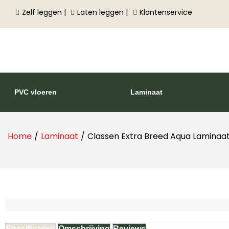
Zelf leggen |
Laten leggen |
Klantenservice
PVC vloeren
Laminaat
Home
/
Laminaat
/
Classen Extra Breed Aqua Laminaa
Specificaties
Omschrijving
Reviews