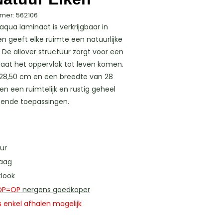
mer: 562106
aqua laminaat is verkrijgbaar in
en geeft elke ruimte een natuurlijke
g. De allover structuur zorgt voor een
 laat het oppervlak tot leven komen.
128,50 cm en een breedte van 28
n een ruimtelijk en rustig geheel
opende toepassingen.
ur
laag
tlook
OP=OP
nergens goedkoper
 enkel afhalen mogelijk