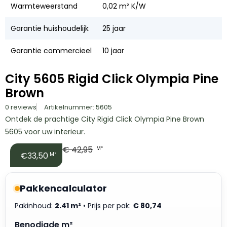
Warmteweerstand
0,02 m² K/W
Garantie huishoudelijk
25 jaar
Garantie commercieel
10 jaar
City 5605 Rigid Click Olympia Pine
Brown
0 reviews
Artikelnummer: 5605
Ontdek de prachtige City Rigid Click Olympia Pine Brown
5605 voor uw interieur.
€
42,95
M²
€33,50
M²
Pakkencalculator
Pakinhoud:
2.41 m²
• Prijs per pak:
€
80,74
Benodigde m²