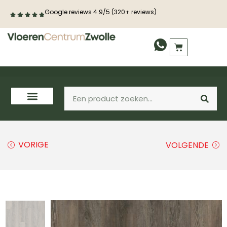
Google reviews 4.9/5 (320+ reviews)
PVC vloeren
Laminaat
Houten vloeren
VORIGE
VOLGENDE