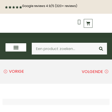
Google reviews 4.9/5 (320+ reviews)
PVC vloeren
Houten vloeren
VORIGE
VOLGENDE